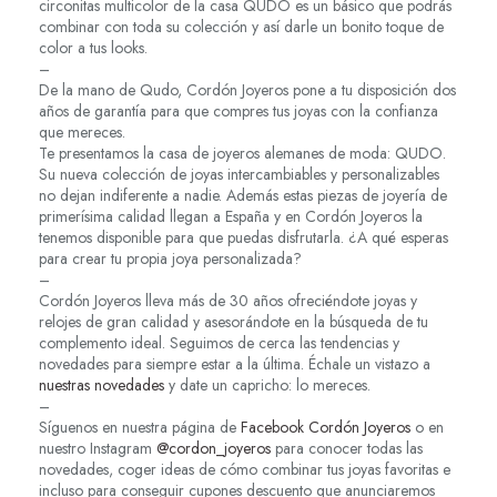
circonitas multicolor de la casa QUDO es un básico que podrás
combinar con toda su colección y así darle un bonito toque de
color a tus looks.
–
De la mano de Qudo, Cordón Joyeros pone a tu disposición dos
años de garantía para que compres tus joyas con la confianza
que mereces.
Te presentamos la casa de joyeros alemanes de moda: QUDO.
Su nueva colección de joyas intercambiables y personalizables
no dejan indiferente a nadie. Además estas piezas de joyería de
primerísima calidad llegan a España y en Cordón Joyeros la
tenemos disponible para que puedas disfrutarla. ¿A qué esperas
para crear tu propia joya personalizada?
–
Cordón Joyeros lleva más de 30 años ofreciéndote joyas y
relojes de gran calidad y asesorándote en la búsqueda de tu
complemento ideal. Seguimos de cerca las tendencias y
novedades para siempre estar a la última. Échale un vistazo a
nuestras novedades
y date un capricho: lo mereces.
–
Síguenos en nuestra página de
Facebook Cordón Joyeros
o en
nuestro Instagram
@cordon_joyeros
para conocer todas las
novedades, coger ideas de cómo combinar tus joyas favoritas e
incluso para conseguir cupones descuento que anunciaremos