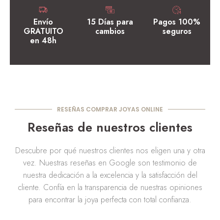
Envío
15 Días para
Pagos 100%
GRATUITO
cambios
seguros
en 48h
RESEÑAS COMPRAR JOYAS ONLINE
Reseñas de nuestros clientes
Descubre por qué nuestros clientes nos eligen una y otra
vez. Nuestras reseñas en Google son testimonio de
nuestra dedicación a la excelencia y la satisfacción del
cliente. Confía en la transparencia de nuestras opiniones
para encontrar la joya perfecta con total confianza.