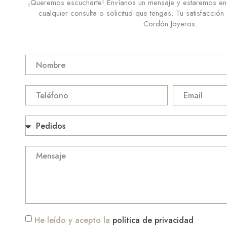
¡Queremos escucharte! Envíanos un mensaje y estaremos e
cualquier consulta o solicitud que tengas. Tu satisfacción
Cordón Joyeros.
He leído y acepto la
política de privacidad