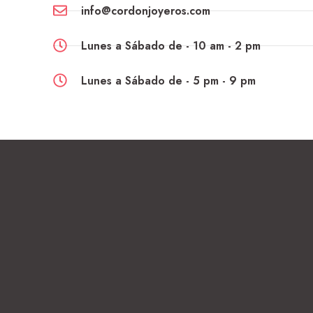
info@cordonjoyeros.com
Lunes a Sábado de - 10 am - 2 pm
Lunes a Sábado de - 5 pm - 9 pm