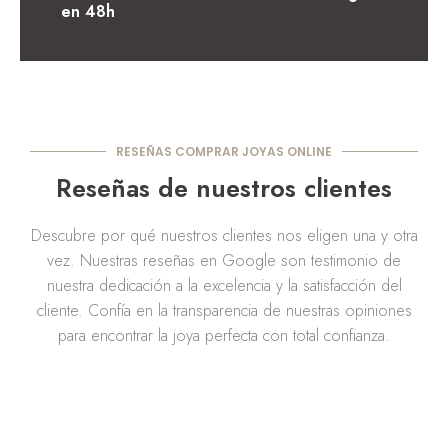
en 48h
RESEÑAS COMPRAR JOYAS ONLINE
Reseñas de nuestros clientes
Descubre por qué nuestros clientes nos eligen una y otra
vez. Nuestras reseñas en Google son testimonio de
nuestra dedicación a la excelencia y la satisfacción del
cliente. Confía en la transparencia de nuestras opiniones
para encontrar la joya perfecta con total confianza.