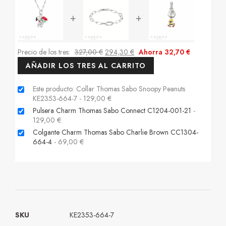
+
+
Precio de los tres:
327,00
€
294,30
€
Ahorra
32,70
€
AÑADIR LOS TRES AL CARRITO
Este producto: Collar Thomas Sabo Snoopy Peanuts
KE2353-664-7
-
129,00
€
Pulsera Charm Thomas Sabo Connect C1204-001-21
-
129,00
€
Colgante Charm Thomas Sabo Charlie Brown CC1304-
664-4
-
69,00
€
SKU
KE2353-664-7