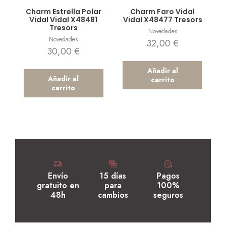
Vista rápida
Vista rápida
Charm Estrella Polar
Charm Faro Vidal
Vidal Vidal X48481
Vidal X48477 Tresors
Tresors
Novedades
Novedades
32,00
€
30,00
€
Añadir al
Añadir al
carrito
carrito
Envío
15 días
Pagos
gratuito en
para
100%
48h
cambios
seguros