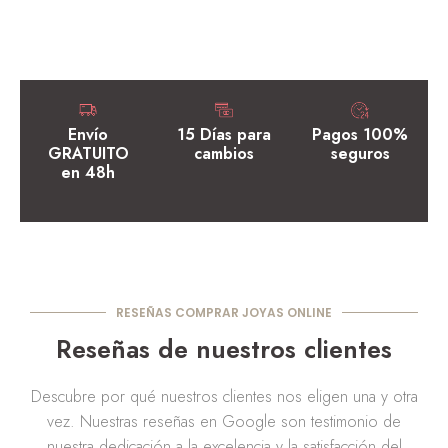
Envío
15 Días para
Pagos 100%
GRATUITO
cambios
seguros
en 48h
RESEÑAS COMPRAR JOYAS ONLINE
Reseñas de nuestros clientes
Descubre por qué nuestros clientes nos eligen una y otra
vez. Nuestras reseñas en Google son testimonio de
nuestra dedicación a la excelencia y la satisfacción del