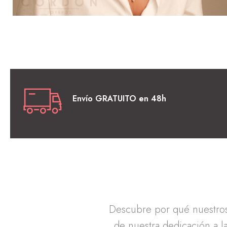
Envío GRATUITO en 48h
Descubre por qué nuestros 
de nuestra dedicación a la