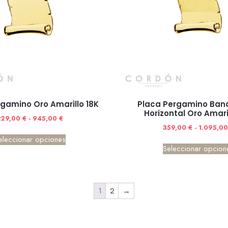
gamino Oro Amarillo 18K
Placa Pergamino Ban
Horizontal Oro Amari
229,00
€
-
945,00
€
359,00
€
-
1.095,0
eleccionar opciones
Seleccionar opcion
1
2
→