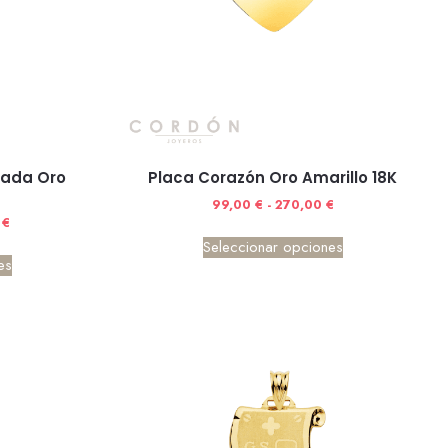
lada Oro
Placa Corazón Oro Amarillo 18K
99,00
€
-
270,00
€
0
€
Seleccionar opciones
es