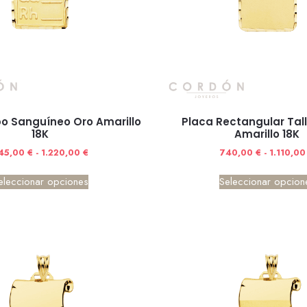
o Sanguíneo Oro Amarillo
Placa Rectangular Tal
18K
Amarillo 18K
45,00
€
-
1.220,00
€
740,00
€
-
1.110,0
eleccionar opciones
Seleccionar opcion