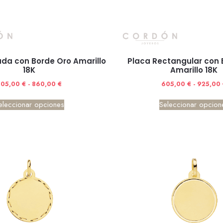
da con Borde Oro Amarillo
Placa Rectangular con 
18K
Amarillo 18K
705,00
€
-
860,00
€
605,00
€
-
925,00
eleccionar opciones
Seleccionar opcion