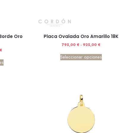
Borde Oro
Placa Ovalada Oro Amarillo 18K
795,00
€
-
925,00
€
€
Seleccionar opciones
es