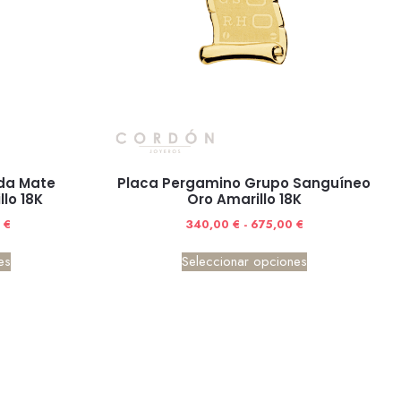
da Mate
Placa Pergamino Grupo Sanguíneo
llo 18K
Oro Amarillo 18K
0
€
340,00
€
-
675,00
€
es
Seleccionar opciones