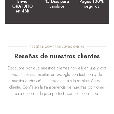
Envío
15 Días para
Pagos 100%
GRATUITO
cambios
seguros
en 48h
RESEÑAS COMPRAR JOYAS ONLINE
Reseñas de nuestros clientes
Descubre por qué nuestros clientes nos eligen una y otra
vez. Nuestras reseñas en Google son testimonio de
nuestra dedicación a la excelencia y la satisfacción del
cliente. Confía en la transparencia de nuestras opiniones
para encontrar la joya perfecta con total confianza.