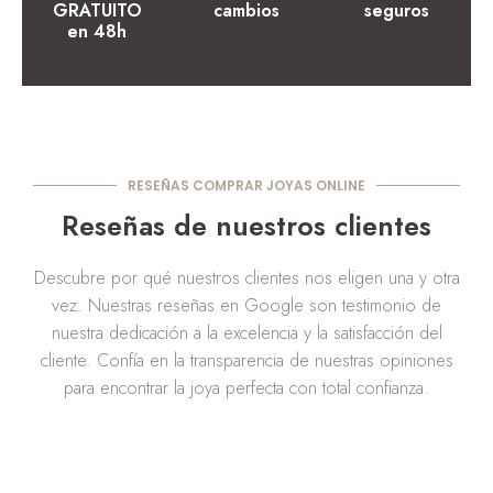
GRATUITO
cambios
seguros
en 48h
RESEÑAS COMPRAR JOYAS ONLINE
Reseñas de nuestros clientes
Descubre por qué nuestros clientes nos eligen una y otra
vez. Nuestras reseñas en Google son testimonio de
nuestra dedicación a la excelencia y la satisfacción del
cliente. Confía en la transparencia de nuestras opiniones
para encontrar la joya perfecta con total confianza.