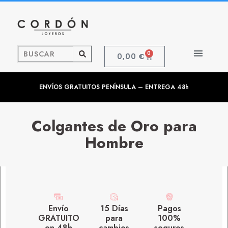
0
0,00
€
ENVÍOS GRATUITOS PENÍNSULA – ENTREGA 48h
Colgantes de Oro para
Hombre
Envío
15 Días
Pagos
GRATUITO
para
100%
en 48h
cambios
seguros