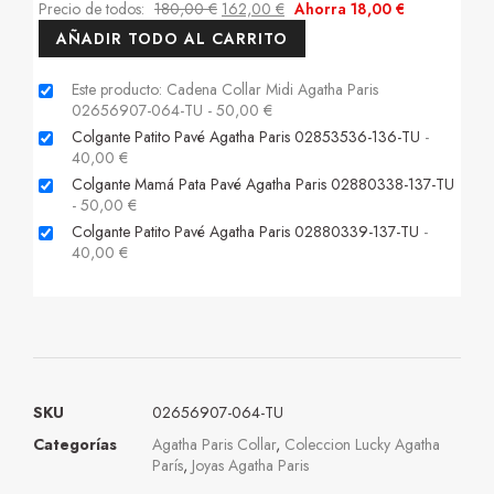
Precio de todos:
180,00
€
162,00
€
Ahorra
18,00
€
AÑADIR TODO AL CARRITO
Este producto: Cadena Collar Midi Agatha Paris
02656907-064-TU
-
50,00
€
Colgante Patito Pavé Agatha Paris 02853536-136-TU
-
40,00
€
Colgante Mamá Pata Pavé Agatha Paris 02880338-137-TU
-
50,00
€
Colgante Patito Pavé Agatha Paris 02880339-137-TU
-
40,00
€
SKU
02656907-064-TU
Categorías
Agatha Paris Collar
,
Coleccion Lucky Agatha
París
,
Joyas Agatha Paris