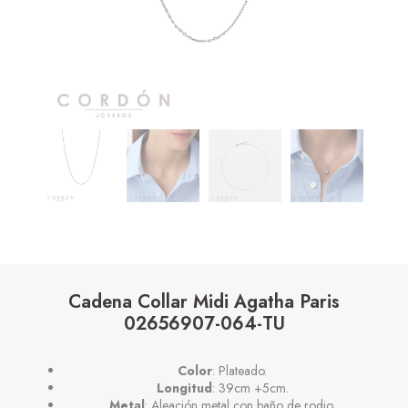
Cadena Collar Midi Agatha Paris
02656907-064-TU
Color
: Plateado.
Longitud
: 39cm +5cm.
Metal
: Aleación metal con baño de rodio.