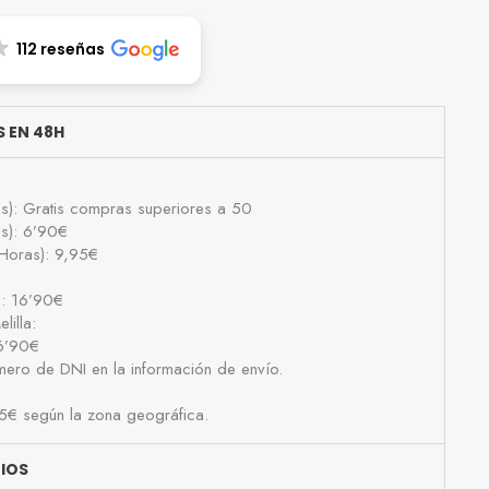
112 reseñas
 EN 48H
as): Gratis compras superiores a 50
as): 6’90€
Horas): 9,95€
): 16’90€
lilla:
16’90€
número de DNI en la información de envío.
25€ según la zona geográfica.
BIOS