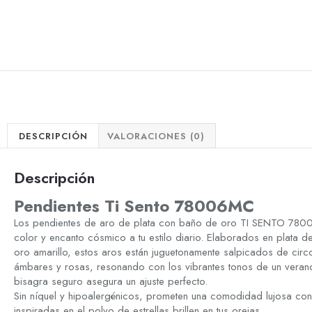
DESCRIPCIÓN
VALORACIONES (0)
Descripción
Pendientes Ti Sento 78006MC
Los pendientes de aro de plata con baño de oro TI SENTO 7800
color y encanto cósmico a tu estilo diario. Elaborados en plata
oro amarillo, estos aros están juguetonamente salpicados de circon
ámbares y rosas, resonando con los vibrantes tonos de un verano
bisagra seguro asegura un ajuste perfecto.
Sin níquel y hipoalergénicos, prometen una comodidad lujosa con
inspiradas en el polvo de estrellas brillen en tus orejas.