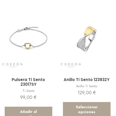
Vista rápida
Vista rápida
Pulsera Ti Sento
Anillo Ti Sento 12393ZY
23017SY
Anillo Ti Sento
Ti Sento
129,00
€
99,00
€
Seleccionar
Añadir al
opciones