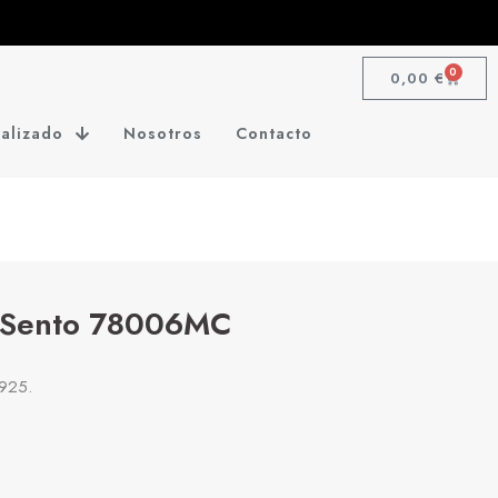
0
0,00
€
alizado
Nosotros
Contacto
i Sento 78006MC
 925.