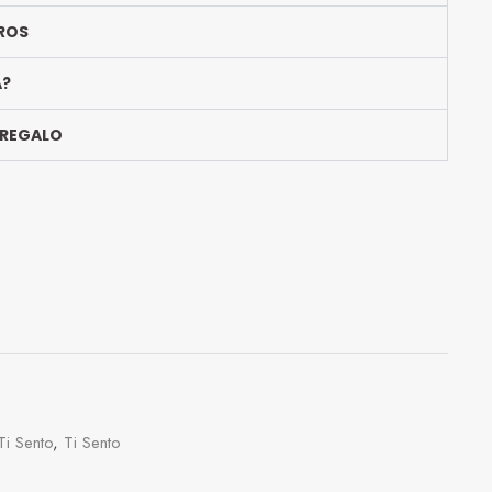
ROS
A?
 REGALO
Ti Sento
,
Ti Sento