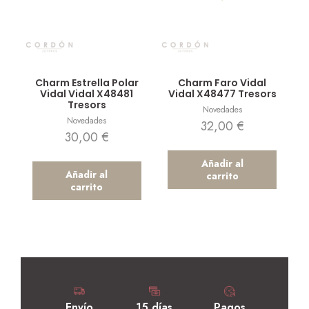
Vista rápida
Vista rápida
Charm Estrella Polar
Charm Faro Vidal
Vidal Vidal X48481
Vidal X48477 Tresors
Tresors
Novedades
Novedades
32,00
€
30,00
€
Añadir al
Añadir al
carrito
carrito
Envío
15 días
Pagos