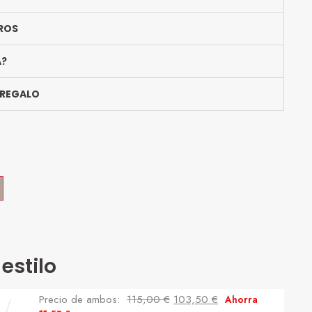
ROS
A?
 REGALO
estilo
Precio de ambos:
115,00
€
103,50
€
Ahorra