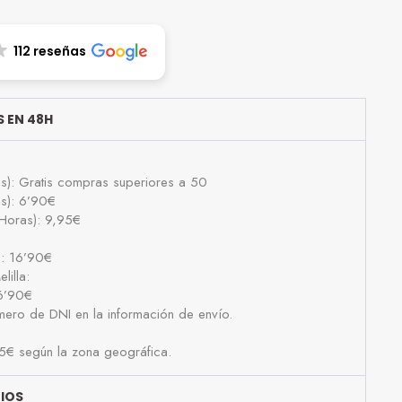
112 reseñas
 EN 48H
as): Gratis compras superiores a 50
as): 6’90€
Horas): 9,95€
): 16’90€
lilla:
16’90€
número de DNI en la información de envío.
25€ según la zona geográfica.
BIOS