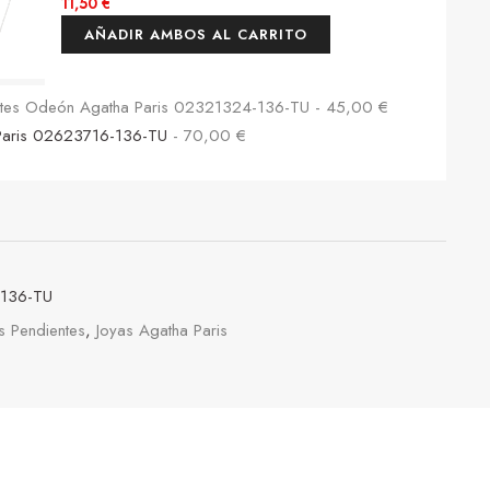
11,50
€
AÑADIR AMBOS AL CARRITO
entes Odeón Agatha Paris 02321324-136-TU
-
45,00
€
 Paris 02623716-136-TU
-
70,00
€
136-TU
s Pendientes
,
Joyas Agatha Paris