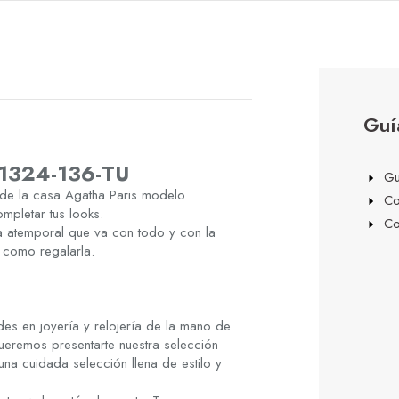
Guí
21324-136-TU
Gu
 de la casa Agatha Paris modelo
Co
pletar tus looks.
Co
ya atemporal que va con todo y con la
, como regalarla.
es en joyería y relojería de la mano de
ueremos presentarte nuestra selección
una cuidada selección llena de estilo y