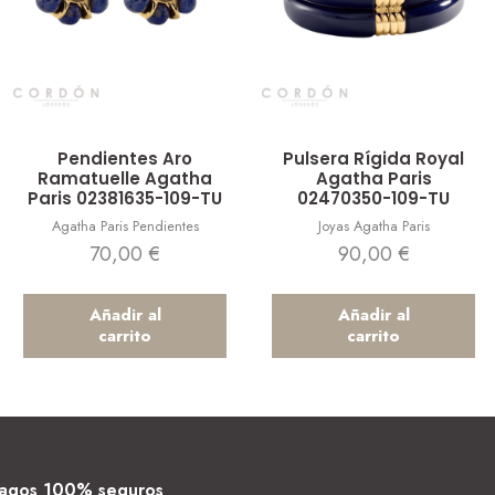
Vista rápida
Vista rápida
Pendientes Aro
Pulsera Rígida Royal
Ramatuelle Agatha
Agatha Paris
Paris 02381635-109-TU
02470350-109-TU
Agatha Paris Pendientes
Joyas Agatha Paris
70,00
€
90,00
€
Añadir al
Añadir al
carrito
carrito
agos 100% seguros