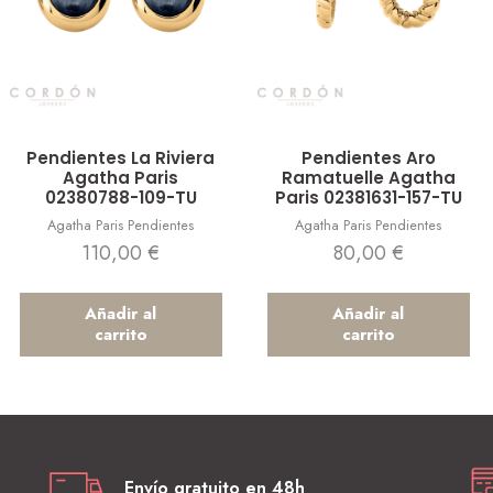
Vista rápida
Vista rápida
Pendientes La Riviera
Pendientes Aro
Agatha Paris
Ramatuelle Agatha
02380788-109-TU
Paris 02381631-157-TU
Agatha Paris Pendientes
Agatha Paris Pendientes
110,00
€
80,00
€
Añadir al
Añadir al
carrito
carrito
Envío gratuito en 48h