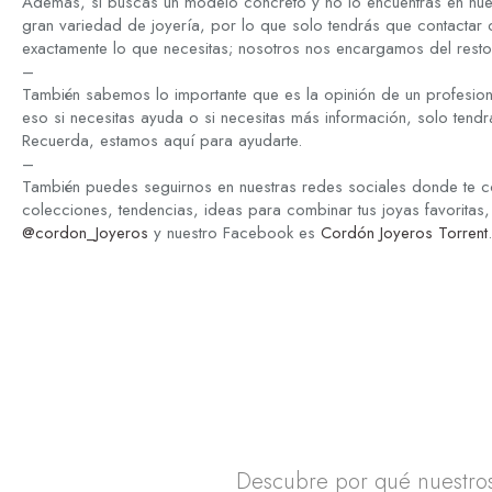
Además, si buscas un modelo concreto y no lo encuentras en nue
gran variedad de joyería, por lo que solo tendrás que contactar
exactamente lo que necesitas; nosotros nos encargamos del resto
–
También sabemos lo importante que es la opinión de un profesion
eso si necesitas ayuda o si necesitas más información, solo tend
Recuerda, estamos aquí para ayudarte.
–
También puedes seguirnos en nuestras redes sociales donde te c
colecciones, tendencias, ideas para combinar tus joyas favoritas,
@cordon_Joyeros
y nuestro Facebook es
Cordón Joyeros Torrent
.
Descubre por qué nuestros 