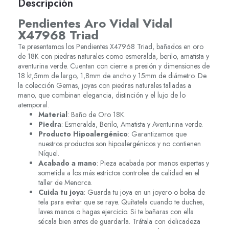
Descripción
Pendientes Aro Vidal Vidal
X47968 Triad
Te presentamos los Pendientes X47968 Triad, bañados en oro
de 18K con piedras naturales como esmeralda, berilo, amatista y
aventurina verde. Cuentan con cierre a presión y dimensiones de
18 kt,5mm de largo, 1,8mm de ancho y 15mm de diámetro. De
la colección Gemas, joyas con piedras naturales talladas a
mano, que combinan elegancia, distinción y el lujo de lo
atemporal.
Material
: Baño de Oro 18K.
Piedra
: Esmeralda, Berilo, Amatista y Aventurina verde.
Producto Hipoalergénico
: Garantizamos que
nuestros productos son hipoalergénicos y no contienen
Níquel.
Acabado a mano
: Pieza acabada por manos expertas y
sometida a los más estrictos controles de calidad en el
taller de Menorca.
Cuida tu joya
: Guarda tu joya en un joyero o bolsa de
tela para evitar que se raye. Quítatela cuando te duches,
laves manos o hagas ejercicio. Si te bañaras con ella
sécala bien antes de guardarla. Trátala con delicadeza