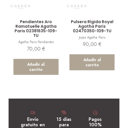
Vista rápida
Vista rápida
Pendientes Aro
Pulsera Rígida Royal
Ramatuelle Agatha
Agatha Paris
Paris 02381635-109-
02470350-109-TU
TU
Joyas Agatha Paris
Agatha Paris Pendientes
90,00
€
70,00
€
Añadir al
Añadir al
carrito
carrito
Envío
15 días
Pagos
gratuito en
para
100%