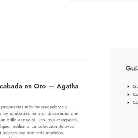
Guí
 Acabada en Oro — Agatha
Gu
Co
Co
 propuestas más favorecedoras y
ta de ley acabadas en oro, decoradas con
y un
brillo especial. Una joya intemporal,
alquier
estilismo. La colección Beloved
Si quieres
explorar más modelos,