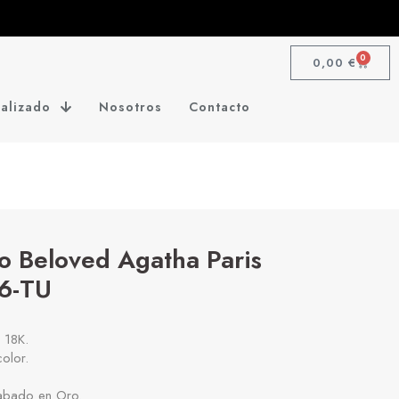
0
0,00
€
alizado
Nosotros
Contacto
o Beloved Agatha Paris
6-TU
 18K.
color.
cabado en Oro.