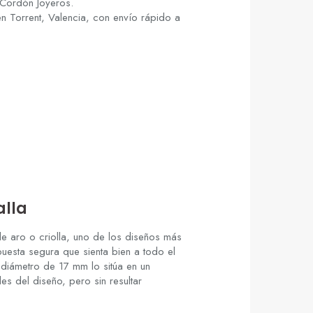
 Cordón Joyeros.
en Torrent, Valencia, con
envío rápido a
alla
 de aro o
criolla, uno de los diseños más
apuesta segura
que sienta bien a todo el
u diámetro de 17 mm lo
sitúa en un
lles del diseño, pero sin
resultar