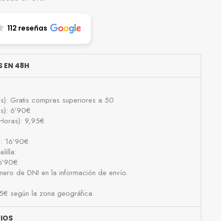
112 reseñas
 EN 48H
as): Gratis compras superiores a 50
as): 6’90€
Horas): 9,95€
): 16’90€
lilla:
16’90€
número de DNI en la información de envío.
25€ según la zona geográfica.
BIOS