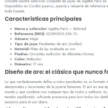
consulta nuestra
selección completa de joyas de Agatha
París en
Disponibles
en Cordón Joyeros, joyería y relojería
de referencia 
toda España.
Características principales
Marca y colección:
Agatha París —
Beloved
Referencia (SKU):
02390503-256-TU
Género:
Mujer
Tipo de joya:
Pendientes de aro
(criollas)
Material:
Plata de ley
acabada en oro
Piedras:
Circonitas multicolor de diferentes
formas
Color:
Multicolor
Diámetro:
17 mm
Diseño de aro:
el clásico que nunca f
Lo que
verdaderamente define a estos
pendientes es su formato
atemporales y recurrentes de la joyería
femenina. El aro es una 
mundo y que
combina con cualquier tipo de rostro y
estilismo. S
tamaño equilibrado:
suficiente presencia para lucir todos
los deta
excesivo para el uso diario.