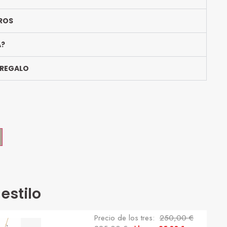
ROS
A?
 REGALO
estilo
Precio de los tres:
250,00
€