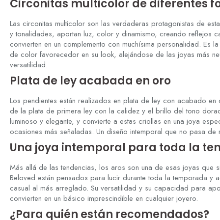
Circonitas multicolor de diferentes
f
Las circonitas multicolor son
las verdaderas protagonistas de est
y tonalidades, aportan luz,
color y dinamismo, creando reflejos
c
convierten en un complemento con
muchísima personalidad. Es l
de
color favorecedor en su look,
alejándose de las joyas más ne
versatilidad.
Plata de ley acabada
en oro
Los pendientes están realizados
en plata de ley con acabado en
de la
plata de primera ley con la calidez y
el brillo del tono do
luminoso y elegante,
y convierte a estas criollas en una
joya espec
ocasiones más señaladas. Un
diseño intemporal que no pasa d
Una joya
intemporal para toda la t
Más
allá de las tendencias, los aros son
una de esas joyas que 
Beloved
están pensados para
lucir durante toda la temporada y
a
casual al más arreglado.
Su versatilidad y su capacidad para
apo
convierten en un básico imprescindible
en cualquier joyero.
¿Para quién están recomendados?