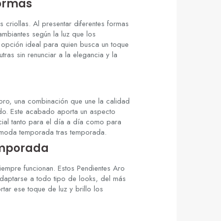
ormas
as
criollas. Al presentar diferentes
formas
ambiantes según la luz que los
a opción
ideal para quien busca un toque
utras sin
renunciar a la elegancia y la
 oro, una
combinación que une la calidad
rado. Este acabado
aporta un aspecto
ial tanto para el día a día
como para
e moda
temporada tras temporada.
emporada
siempre
funcionan. Estos Pendientes Aro
daptarse a todo tipo de
looks, del más
rtar ese toque de luz y brillo los