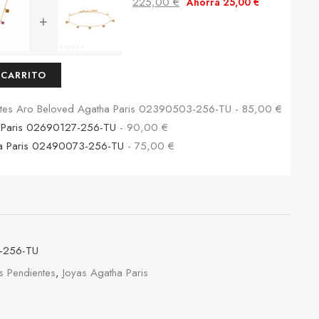
225,00
€
Ahorra
25,00
€
+
 CARRITO
entes Aro Beloved Agatha Paris 02390503-256-TU
-
85,00
€
a Paris 02690127-256-TU
-
90,00
€
tha Paris 02490073-256-TU
-
75,00
€
-256-TU
s Pendientes
,
Joyas Agatha Paris