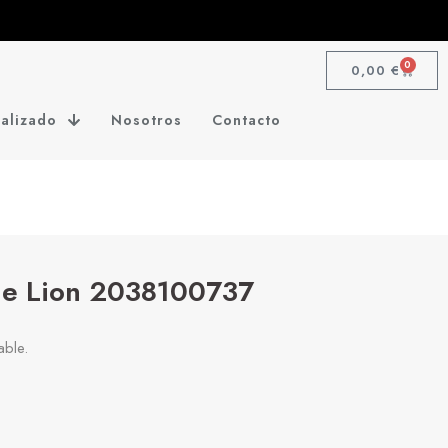
0
0,00
€
alizado
Nosotros
Contacto
de Lion 2038100737
able.