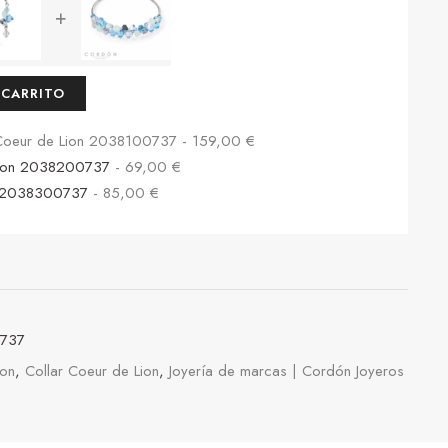
+
 CARRITO
r Coeur de Lion 2038100737
-
159,00
€
 Lion 2038200737
-
69,00
€
on 2038300737
-
85,00
€
737
ion
,
Collar Coeur de Lion
,
Joyería de marcas | Cordón Joyeros