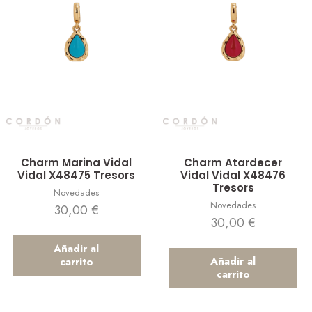
Vista rápida
Vista rápida
Charm Marina Vidal
Charm Atardecer
Vidal X48475 Tresors
Vidal Vidal X48476
Tresors
Novedades
Novedades
30,00
€
30,00
€
Añadir al
Añadir al
carrito
carrito