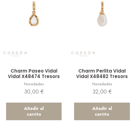
Vista rápida
Vista rápida
Charm Paseo Vidal
Charm Perlita Vidal
Vidal X48474 Tresors
Vidal X48482 Tresors
Novedades
Novedades
30,00
€
32,00
€
Añadir al
Añadir al
carrito
carrito