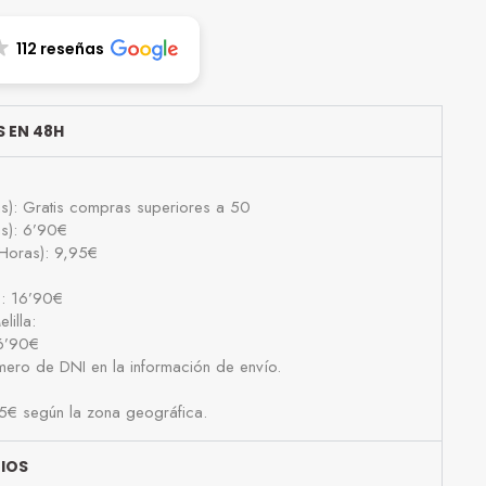
112 reseñas
 EN 48H
as): Gratis compras superiores a 50
as): 6’90€
Horas): 9,95€
): 16’90€
lilla:
16’90€
número de DNI en la información de envío.
25€ según la zona geográfica.
BIOS