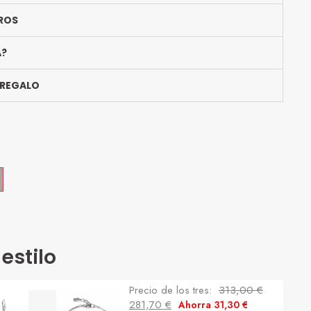
ROS
A?
 REGALO
estilo
Precio de los tres:
313,00
€
281,70
€
Ahorra
31,30
€