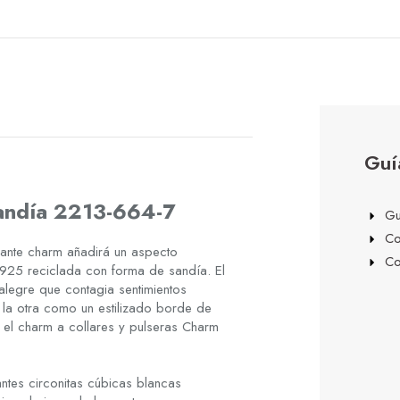
Guí
andía 2213-664-7
Gu
Co
ante charm añadirá un aspecto
Co
a 925 reciclada con forma de sandía. El
legre que contagia sentimientos
e la otra como un estilizado borde de
 el charm a collares y pulseras Charm
ntes circonitas cúbicas blancas