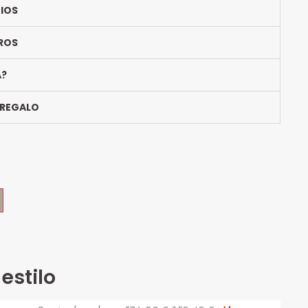
BIOS
ROS
A?
 REGALO
estilo