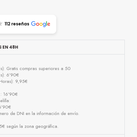
112 reseñas
 EN 48H
as): Gratis compras superiores a 50
as): 6’90€
Horas): 9,95€
): 16’90€
lilla:
16’90€
número de DNI en la información de envío.
25€ según la zona geográfica.