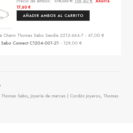
Precio de ambos:
176,00
€
158,40
€
Ahorra
17,60
€
AÑADIR AMBOS AL CARRITO
nte Charm Thomas Sabo Sandía 2213-664-7
-
47,00
€
s Sabo Connect C1204-001-21
-
129,00
€
7
b Thomas Sabo
,
Joyería de marcas | Cordón Joyeros
,
Thomas