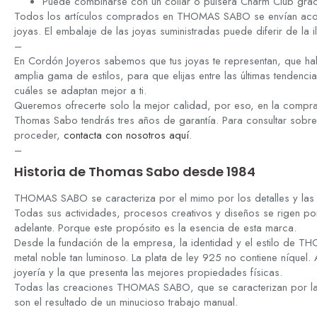
Puede combinarse con un collar o pulsera Charm Club graci
Todos los artículos comprados en THOMAS SABO se envían aco
joyas. El embalaje de las joyas suministradas puede diferir de la i
–
En Cordón Joyeros sabemos que tus joyas te representan, que hab
amplia gama de estilos, para que elijas entre las últimas tenden
cuáles se adaptan mejor a ti.
Queremos ofrecerte solo la mejor calidad, por eso, en la compr
Thomas Sabo tendrás tres años de garantía. Para consultar sobre
proceder,
contacta con nosotros aquí
.
–
Historia de Thomas Sabo desde 1984
THOMAS SABO se caracteriza por el mimo por los detalles y las a
Todas sus actividades, procesos creativos y diseños se rigen po
adelante. Porque este propósito es la esencia de esta marca.
Desde la fundación de la empresa, la identidad y el estilo de 
metal noble tan luminoso. La plata de ley 925 no contiene níquel
joyería y la que presenta las mejores propiedades físicas.
Todas las creaciones THOMAS SABO, que se caracterizan por la a
son el resultado de un minucioso trabajo manual.