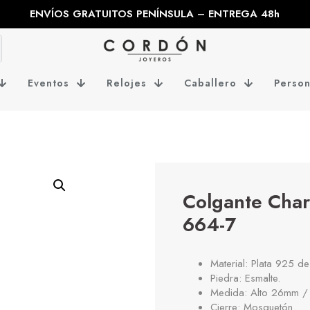
ENVÍOS GRATUITOS PENÍNSULA – ENTREGA 48h
Eventos
Relojes
Caballero
Person
Colgante Cha
664-7
Material: Plata 925 de
Piedra: Esmalte.
Medida: Alto 26mm /
Cierre: Mosquetón.