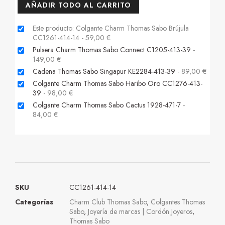
AÑADIR TODO AL CARRITO
Este producto: Colgante Charm Thomas Sabo Brújula
CC1261-414-14
-
59,00
€
Pulsera Charm Thomas Sabo Connect C1205-413-39
-
149,00
€
Cadena Thomas Sabo Singapur KE2284-413-39
-
89,00
€
Colgante Charm Thomas Sabo Haribo Oro CC1276-413-
39
-
98,00
€
Colgante Charm Thomas Sabo Cactus 1928-471-7
-
84,00
€
SKU
CC1261-414-14
Categorías
Charm Club Thomas Sabo
,
Colgantes Thomas
Sabo
,
Joyería de marcas | Cordón Joyeros
,
Thomas Sabo