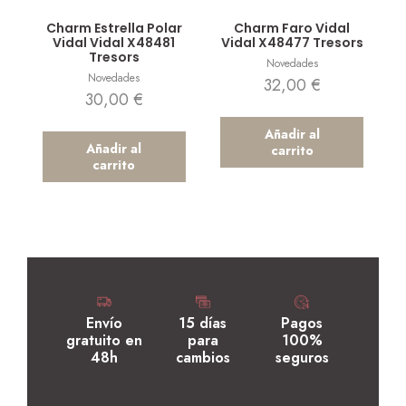
Vista rápida
Vista rápida
Charm Estrella Polar
Charm Faro Vidal
Vidal Vidal X48481
Vidal X48477 Tresors
Tresors
Novedades
Novedades
32,00
€
30,00
€
Añadir al
Añadir al
carrito
carrito
Envío
15 días
Pagos
gratuito en
para
100%
48h
cambios
seguros