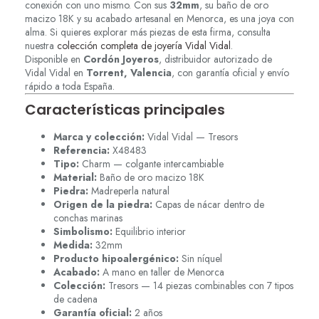
conexión con uno mismo. Con sus
32mm
, su baño de oro
macizo 18K y su acabado artesanal en Menorca, es una joya con
alma. Si quieres explorar más piezas de esta firma, consulta
nuestra
colección completa de joyería Vidal Vidal
.
Disponible en
Cordón Joyeros
, distribuidor autorizado de
Vidal Vidal en
Torrent, Valencia
, con garantía oficial y envío
rápido a toda España.
Características principales
Marca y colección:
Vidal Vidal — Tresors
Referencia:
X48483
Tipo:
Charm — colgante intercambiable
Material:
Baño de oro macizo 18K
Piedra:
Madreperla natural
Origen de la piedra:
Capas de nácar dentro de
conchas marinas
Simbolismo:
Equilibrio interior
Medida:
32mm
Producto hipoalergénico:
Sin níquel
Acabado:
A mano en taller de Menorca
Colección:
Tresors — 14 piezas combinables con 7 tipos
de cadena
Garantía oficial:
2 años