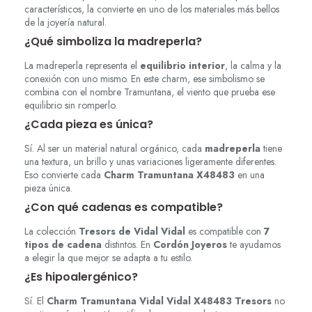
característicos, la convierte en uno de los materiales más bellos
de la joyería natural.
¿Qué simboliza la madreperla?
La madreperla representa el
equilibrio interior
, la calma y la
conexión con uno mismo. En este charm, ese simbolismo se
combina con el nombre Tramuntana, el viento que prueba ese
equilibrio sin romperlo.
¿Cada pieza es única?
Sí. Al ser un material natural orgánico, cada
madreperla
tiene
una textura, un brillo y unas variaciones ligeramente diferentes.
Eso convierte cada
Charm Tramuntana X48483
en una
pieza única.
¿Con qué cadenas es compatible?
La colección
Tresors de Vidal Vidal
es compatible con
7
tipos de cadena
distintos. En
Cordón Joyeros
te ayudamos
a elegir la que mejor se adapta a tu estilo.
¿Es hipoalergénico?
Sí. El
Charm Tramuntana Vidal Vidal X48483 Tresors
no