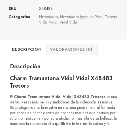
SKU
X48483
Categorías
Novedades
,
Novedades Joyas de Plata
,
Tresors
Vidal Vidal
,
Vidal Vidal
DESCRIPCIÓN
VALORACIONES (0)
Descripción
Charm Tramuntana Vidal Vidal X48483
Tresors
El
Charm Tramuntana Vidal Vidal X48483 Tresors
es una
de las piezas más bellas y simbólicas de la colección
Tresors
.
Su protagonista es la
madreperla
, una piedra natural formada
por capas de nácar dentro de conchas marinas que destaca por
su brillo iridiscente y por su simbolismo: más allá de su belleza, la
madreperla representa el
equilibrio interior
, la calma y la