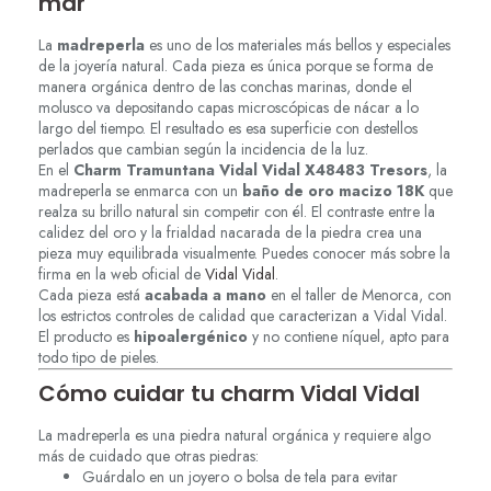
mar
La
madreperla
es uno de los materiales más bellos y especiales
de la joyería natural. Cada pieza es única porque se forma de
manera orgánica dentro de las conchas marinas, donde el
molusco va depositando capas microscópicas de nácar a lo
largo del tiempo. El resultado es esa superficie con destellos
perlados que cambian según la incidencia de la luz.
En el
Charm Tramuntana Vidal Vidal X48483 Tresors
, la
madreperla se enmarca con un
baño de oro macizo 18K
que
realza su brillo natural sin competir con él. El contraste entre la
calidez del oro y la frialdad nacarada de la piedra crea una
pieza muy equilibrada visualmente. Puedes conocer más sobre la
firma en la web oficial de
Vidal Vidal
.
Cada pieza está
acabada a mano
en el taller de Menorca, con
los estrictos controles de calidad que caracterizan a Vidal Vidal.
El producto es
hipoalergénico
y no contiene níquel, apto para
todo tipo de pieles.
Cómo cuidar tu charm Vidal Vidal
La madreperla es una piedra natural orgánica y requiere algo
más de cuidado que otras piedras:
Guárdalo en un joyero o bolsa de tela para evitar