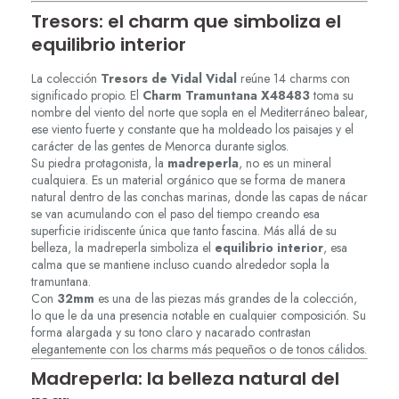
Tresors: el charm que simboliza el
equilibrio interior
La colección
Tresors de Vidal Vidal
reúne 14 charms con
significado propio. El
Charm Tramuntana X48483
toma su
nombre del viento del norte que sopla en el Mediterráneo balear,
ese viento fuerte y constante que ha moldeado los paisajes y el
carácter de las gentes de Menorca durante siglos.
Su piedra protagonista, la
madreperla
, no es un mineral
cualquiera. Es un material orgánico que se forma de manera
natural dentro de las conchas marinas, donde las capas de nácar
se van acumulando con el paso del tiempo creando esa
superficie iridiscente única que tanto fascina. Más allá de su
belleza, la madreperla simboliza el
equilibrio interior
, esa
calma que se mantiene incluso cuando alrededor sopla la
tramuntana.
Con
32mm
es una de las piezas más grandes de la colección,
lo que le da una presencia notable en cualquier composición. Su
forma alargada y su tono claro y nacarado contrastan
elegantemente con los charms más pequeños o de tonos cálidos.
Madreperla: la belleza natural del