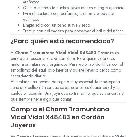
arañazos
Quítalo cuando te duches, laves manos o hagas ejercicio
Evita el contacto con perfumes, cremas y productos
químicos
Limpia solo con un paño suave y seco
Trátalo con delicadeza para preservar el brillo del nácar
¿Para quién está recomendado?
El
Charm Tramuntana Vidal Vidal X48483 Tresors
es
para quien busca una joya con alma. Para quien valora los
materiales naturales y orgánicos. Para quien se identifica con el
simbolismo del equilibrio interior y quiere llevarlo cerca como
recordatorio diario.
Es también una opción de regalo muy especial: la madreperla
tiene una belleza única que se aprecia en cualquier edad y en
cualquier ocasión. Una joya que se transmite, que se conserva y
que siempre tiene algo que contar.
Compra el Charm Tramuntana
Vidal Vidal X48483 en Cordón
Joyeros
En
Cordón Joyeros
somos distribuidores autorizados de
Vidal