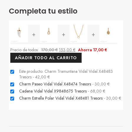
Completa tu estilo
+
+
+
Precio de todos:
170,00
€
153,00
€
Ahorra
17,00
€
AÑADIR TODO AL CARRITO
Este producto: Charm Tramuntana Vidal Vidal X48483
Tresors
-
42,00
€
Charm Paseo Vidal Vidal X48474 Tresors
-
30,00
€
Cadena Vidal Vidal X9848675 Tresors
-
68,00
€
Charm Estrella Polar Vidal Vidal X48481 Tresors
-
30,00
€