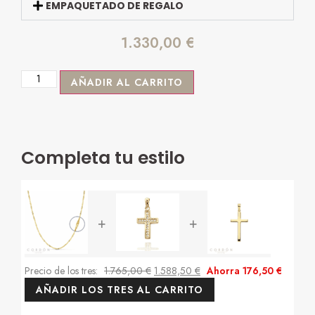
EMPAQUETADO DE REGALO
1.330,00
€
AÑADIR AL CARRITO
Completa tu estilo
+
+
Precio de los tres:
1.765,00
€
1.588,50
€
Ahorra
176,50
€
AÑADIR LOS TRES AL CARRITO