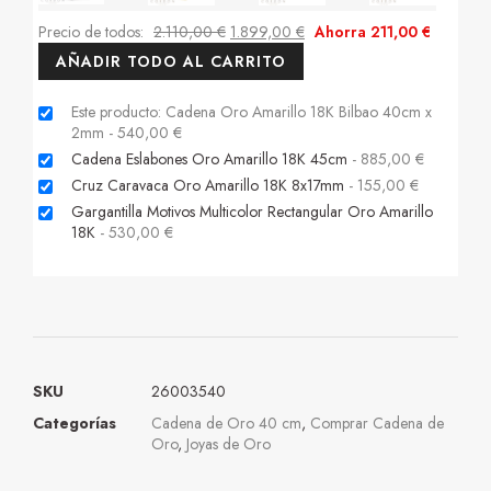
Precio de todos:
2.110,00
€
1.899,00
€
Ahorra
211,00
€
AÑADIR TODO AL CARRITO
Este producto: Cadena Oro Amarillo 18K Bilbao 40cm x
2mm
-
540,00
€
Cadena Eslabones Oro Amarillo 18K 45cm
-
885,00
€
Cruz Caravaca Oro Amarillo 18K 8x17mm
-
155,00
€
Gargantilla Motivos Multicolor Rectangular Oro Amarillo
18K
-
530,00
€
SKU
26003540
Categorías
Cadena de Oro 40 cm
,
Comprar Cadena de
Oro
,
Joyas de Oro