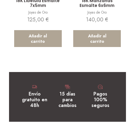
18K Libélula Esmalte
18K Manzanas
7x5mm
Esmalte 6x6mm
Joyas de Oro
Joyas de Oro
125,00
€
140,00
€
Añadir al
Añadir al
carrito
carrito
Envío
15 días
Pagos
gratuito en
para
100%
48h
cambios
seguros