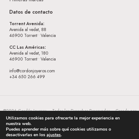
Datos de contacto
Torrent Avenida:
Avenida al vedat, 88
46900
Torrent • Valencia
CC Las Américas:
Avenida al vedat, 180
46900
Torrent • Valencia
info@cordonjoyeros.com
+34 650 266 499
@2026 Cordón Joyeros – Todos los Derechos Reservados – Creada por
BESEOWEB
Utilizamos cookies para ofrecerte la mejor experiencia en
nuestra web.
Puedes aprender más sobre qué cookies utilizamos o
desactivarlas en los
ajustes
.