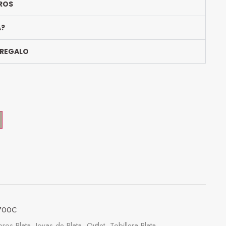
ROS
A?
 REGALO
700C
ros Plata
,
Joyas de Plata
,
Outlet
,
Tobillera Plata