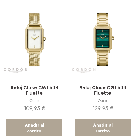
Vista rápida
Vista rápida
Reloj Cluse CW11508
Reloj Cluse CG11506
Fluette
Fluette
Outlet
Outlet
109,95
€
129,95
€
Añadir al
Añadir al
carrito
carrito