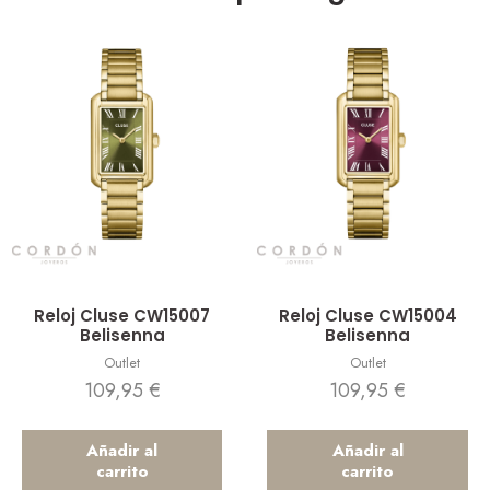
Vista rápida
Vista rápida
Reloj Cluse CW15007
Reloj Cluse CW15004
Belisenna
Belisenna
Outlet
Outlet
109,95
€
109,95
€
Añadir al
Añadir al
carrito
carrito