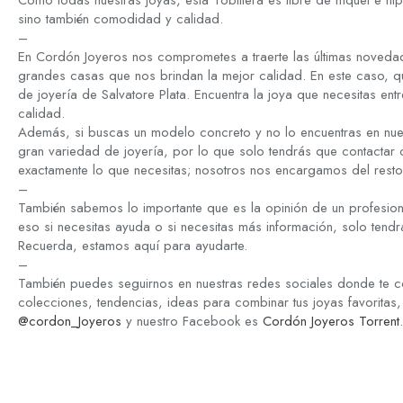
Como todas nuestras joyas, esta Tobillera es libre de níquel e hi
sino también comodidad y calidad.
–
En Cordón Joyeros nos comprometes a traerte las últimas novedad
grandes casas que nos brindan la mejor calidad. En este caso, q
de joyería de Salvatore Plata. Encuentra la joya que necesitas ent
calidad.
Además, si buscas un modelo concreto y no lo encuentras en nue
gran variedad de joyería, por lo que solo tendrás que contactar
exactamente lo que necesitas; nosotros nos encargamos del resto
–
También sabemos lo importante que es la opinión de un profesion
eso si necesitas ayuda o si necesitas más información, solo tend
Recuerda, estamos aquí para ayudarte.
–
También puedes seguirnos en nuestras redes sociales donde te c
colecciones, tendencias, ideas para combinar tus joyas favoritas,
@cordon_Joyeros
y nuestro Facebook es
Cordón Joyeros Torrent
.