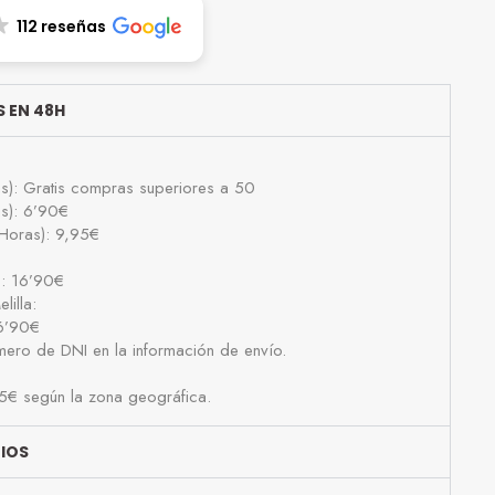
112 reseñas
 EN 48H
as): Gratis compras superiores a 50
as): 6’90€
Horas): 9,95€
): 16’90€
lilla:
16’90€
número de DNI en la información de envío.
25€ según la zona geográfica.
BIOS