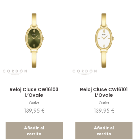
Vista rápida
Vista rápida
Reloj Cluse CW16103
Reloj Cluse CW16101
L’Ovale
L’Ovale
Outlet
Outlet
139,95
€
139,95
€
Añadir al
Añadir al
carrito
carrito