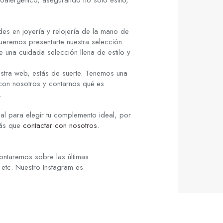
poalergénico, asegurando no solo estilo,
es en joyería y relojería de la mano de
ueremos presentarte nuestra selección
re una cuidada selección llena de estilo y
stra web, estás de suerte. Tenemos una
 con nosotros y contarnos qué es
.
al para elegir tu complemento ideal, por
rás que
contactar con nosotros
.
ontaremos sobre las últimas
 etc. Nuestro Instagram es