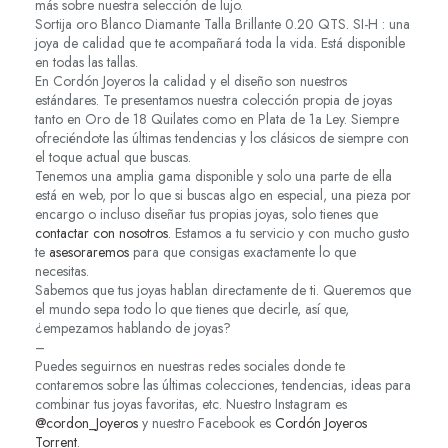
más sobre nuestra selección de lujo.
Sortija oro Blanco Diamante Talla Brillante 0.20 QTS. SI-H : una
joya de calidad que te acompañará toda la vida. Está disponible
en todas las tallas.
En Cordón Joyeros la calidad y el diseño son nuestros
estándares. Te presentamos nuestra colección propia de joyas
tanto en Oro de 18 Quilates como en Plata de 1a Ley. Siempre
ofreciéndote las últimas tendencias y los clásicos de siempre con
el toque actual que buscas.
Tenemos una amplia gama disponible y solo una parte de ella
está en web, por lo que si buscas algo en especial, una pieza por
encargo o incluso diseñar tus propias joyas, solo tienes que
contactar con nosotros
. Estamos a tu servicio y con mucho gusto
te
asesoraremos
para que consigas exactamente lo que
necesitas.
Sabemos que tus joyas hablan directamente de ti. Queremos que
el mundo sepa todo lo que tienes que decirle, así que,
¿empezamos hablando de joyas?
–
Puedes seguirnos en nuestras redes sociales donde te
contaremos sobre las últimas colecciones, tendencias, ideas para
combinar tus joyas favoritas, etc. Nuestro Instagram es
@cordon_Joyeros
y nuestro Facebook es
Cordón Joyeros
Torrent
.