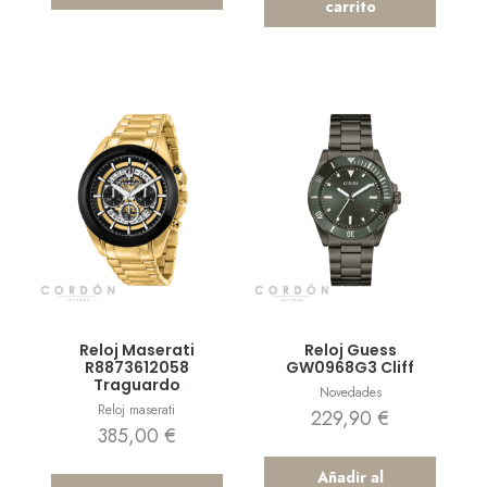
carrito
Vista rápida
Vista rápida
Reloj Maserati
Reloj Guess
R8873612058
GW0968G3 Cliff
Traguardo
Novedades
Reloj maserati
229,90
€
385,00
€
Añadir al