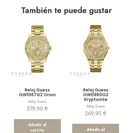
También te puede gustar
Vista rápida
Vista rápida
Reloj Guess
Reloj Guess
GW1067G2 Orion
GW0960G2
Kryptonite
Reloj Guess
Reloj Guess
279,90
€
269,90
€
Añadir al
Añadir al
carrito