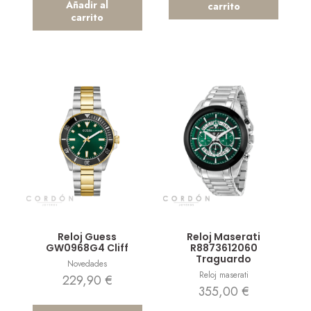
Añadir al
carrito
carrito
Vista rápida
Vista rápida
Reloj Guess
Reloj Maserati
GW0968G4 Cliff
R8873612060
Traguardo
Novedades
Reloj maserati
229,90
€
355,00
€