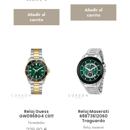
Añadir al
Añadir al
carrito
carrito
Vista rápida
Vista rápida
Reloj Guess
Reloj Maserati
GW0968G4 Cliff
R8873612060
Traguardo
Novedades
Reloj maserati
229,90
€