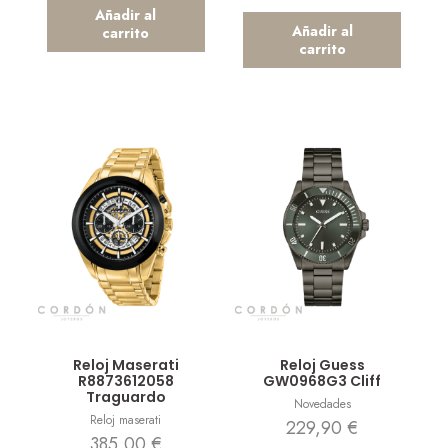
Añadir al
Añadir al
carrito
carrito
Vista rápida
Vista rápida
Reloj Maserati
Reloj Guess
R8873612058
GW0968G3 Cliff
Traguardo
Novedades
Reloj maserati
229,90
€
385,00
€