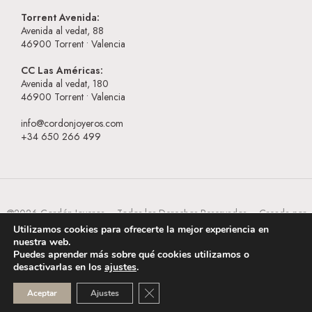
Torrent Avenida:
Avenida al vedat, 88
46900
Torrent • Valencia
CC Las Américas:
Avenida al vedat, 180
46900
Torrent • Valencia
info@cordonjoyeros.com
+34 650 266 499
@2026 Cordón Joyeros – Todos los Derechos Reservados – Creada por
BESEOWEB
Utilizamos cookies para ofrecerte la mejor experiencia en
nuestra web.
Puedes aprender más sobre qué cookies utilizamos o
desactivarlas en los
ajustes
.
CERRAR EL BANNER DE COOKI
Aceptar
Ajustes