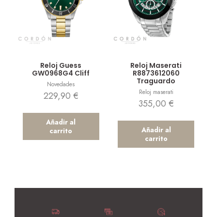
Vista rápida
Vista rápida
Reloj Guess
Reloj Maserati
GW0968G4 Cliff
R8873612060
Traguardo
Novedades
Reloj maserati
229,90
€
355,00
€
Añadir al
Añadir al
carrito
carrito