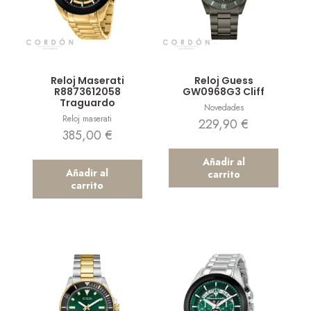
Vista rápida
Vista rápida
Reloj Maserati
Reloj Guess
R8873612058
GW0968G3 Cliff
Traguardo
Novedades
Reloj maserati
229,90
€
385,00
€
Añadir al
Añadir al
carrito
carrito