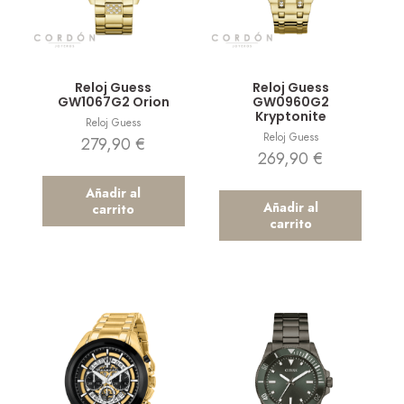
Vista rápida
Vista rápida
Reloj Guess
Reloj Guess
GW1067G2 Orion
GW0960G2
Kryptonite
Reloj Guess
Reloj Guess
279,90
€
269,90
€
Añadir al
Añadir al
carrito
carrito