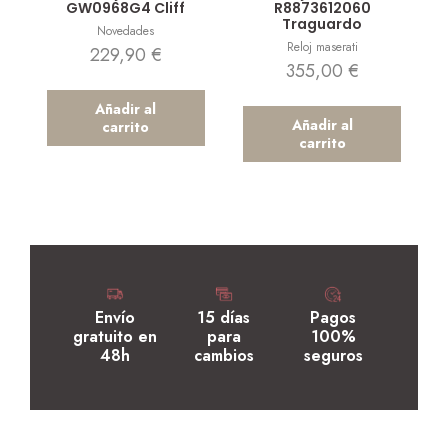
GW0968G4 Cliff
R8873612060
Traguardo
Novedades
Reloj maserati
229,90
€
355,00
€
Añadir al
Añadir al
carrito
carrito
Envío
15 días
Pagos
gratuito en
para
100%
48h
cambios
seguros