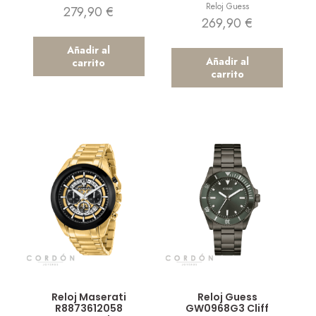
Reloj Guess
279,90
€
269,90
€
Añadir al
Añadir al
carrito
carrito
Vista rápida
Vista rápida
Reloj Maserati
Reloj Guess
R8873612058
GW0968G3 Cliff