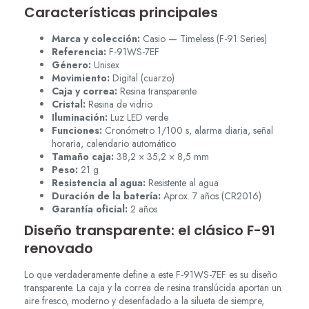
Características principales
Marca y colección:
Casio — Timeless (F-91 Series)
Referencia:
F-91WS-7EF
Género:
Unisex
Movimiento:
Digital (cuarzo)
Caja y correa:
Resina transparente
Cristal:
Resina de vidrio
Iluminación:
Luz LED verde
Funciones:
Cronómetro 1/100 s, alarma diaria, señal
horaria, calendario automático
Tamaño caja:
38,2 × 35,2 × 8,5 mm
Peso:
21 g
Resistencia al agua:
Resistente al agua
Duración de la batería:
Aprox. 7 años (CR2016)
Garantía oficial:
2 años
Diseño transparente: el clásico F-91
renovado
Lo que verdaderamente define a este F-91WS-7EF es su diseño
transparente. La caja y la correa de resina translúcida aportan un
aire fresco, moderno y desenfadado a la silueta de siempre,