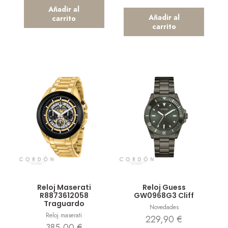
Añadir al
Añadir al
carrito
carrito
Vista rápida
Vista rápida
Reloj Maserati
Reloj Guess
R8873612058
GW0968G3 Cliff
Traguardo
Novedades
Reloj maserati
229,90
€
385,00
€