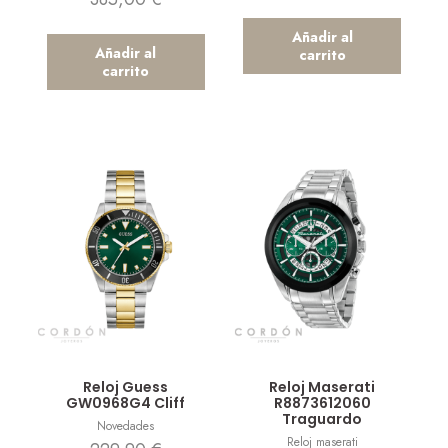
Añadir al
Añadir al
carrito
carrito
Vista rápida
Vista rápida
Reloj Guess
Reloj Maserati
GW0968G4 Cliff
R8873612060
Traguardo
Novedades
Reloj maserati