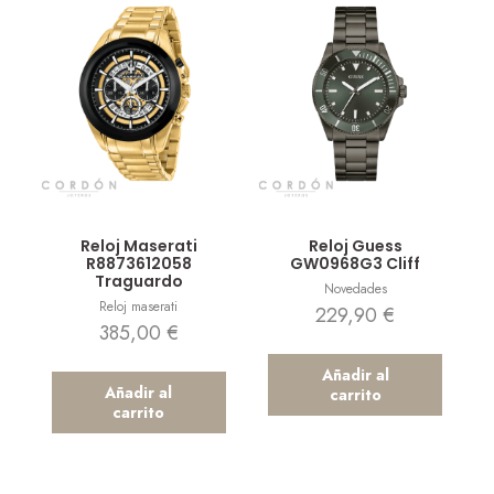
Vista rápida
Vista rápida
Reloj Maserati
Reloj Guess
R8873612058
GW0968G3 Cliff
Traguardo
Novedades
Reloj maserati
229,90
€
385,00
€
Añadir al
Añadir al
carrito
carrito