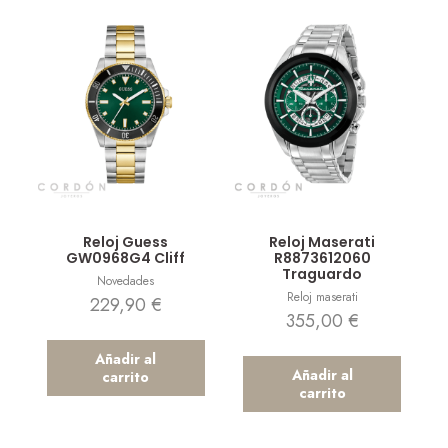
Vista rápida
Vista rápida
Reloj Guess
Reloj Maserati
GW0968G4 Cliff
R8873612060
Traguardo
Novedades
Reloj maserati
229,90
€
355,00
€
Añadir al
Añadir al
carrito
carrito