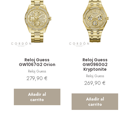
Vista rápida
Vista rápida
Reloj Guess
Reloj Guess
GW1067G2 Orion
GW0960G2
Kryptonite
Reloj Guess
Reloj Guess
279,90
€
269,90
€
Añadir al
Añadir al
carrito
carrito