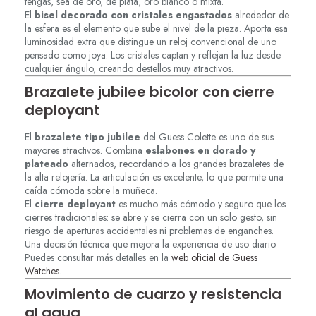
tengas, sea de oro, de plata, oro blanco o mixta.
El
bisel decorado con cristales engastados
alrededor de
la esfera es el elemento que sube el nivel de la pieza. Aporta esa
luminosidad extra que distingue un reloj convencional de uno
pensado como joya. Los cristales captan y reflejan la luz desde
cualquier ángulo, creando destellos muy atractivos.
Brazalete jubilee bicolor con cierre
deployant
El
brazalete tipo jubilee
del Guess Colette es uno de sus
mayores atractivos. Combina
eslabones en dorado y
plateado
alternados, recordando a los grandes brazaletes de
la alta relojería. La articulación es excelente, lo que permite una
caída cómoda sobre la muñeca.
El
cierre deployant
es mucho más cómodo y seguro que los
cierres tradicionales: se abre y se cierra con un solo gesto, sin
riesgo de aperturas accidentales ni problemas de enganches.
Una decisión técnica que mejora la experiencia de uso diario.
Puedes consultar más detalles en la
web oficial de Guess
Watches
.
Movimiento de cuarzo y resistencia
al agua