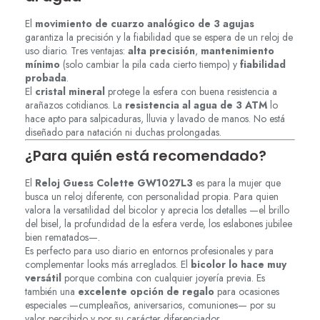
El
movimiento de cuarzo analógico de 3 agujas
garantiza la precisión y la fiabilidad que se espera de un reloj de
uso diario. Tres ventajas:
alta precisión
,
mantenimiento
mínimo
(solo cambiar la pila cada cierto tiempo) y
fiabilidad
probada
.
El
cristal mineral
protege la esfera con buena resistencia a
arañazos cotidianos. La
resistencia al agua de 3 ATM
lo
hace apto para salpicaduras, lluvia y lavado de manos. No está
diseñado para natación ni duchas prolongadas.
¿Para quién está recomendado?
El
Reloj Guess Colette GW1027L3
es para la mujer que
busca un reloj diferente, con personalidad propia. Para quien
valora la versatilidad del bicolor y aprecia los detalles —el brillo
del bisel, la profundidad de la esfera verde, los eslabones jubilee
bien rematados—.
Es perfecto para uso diario en entornos profesionales y para
complementar looks más arreglados. El
bicolor lo hace muy
versátil
porque combina con cualquier joyería previa. Es
también una
excelente opción de regalo
para ocasiones
especiales —cumpleaños, aniversarios, comuniones— por su
valor percibido y por su carácter diferenciador.