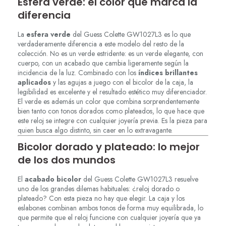
Esfera verde: el color que marca la
diferencia
La
esfera verde
del Guess Colette GW1027L3 es lo que
verdaderamente diferencia a este modelo del resto de la
colección. No es un verde estridente: es un verde elegante, con
cuerpo, con un acabado que cambia ligeramente según la
incidencia de la luz. Combinado con los
índices brillantes
aplicados
y las agujas a juego con el bicolor de la caja, la
legibilidad es excelente y el resultado estético muy diferenciador.
El verde es además un color que combina sorprendentemente
bien tanto con tonos dorados como plateados, lo que hace que
este reloj se integre con cualquier joyería previa. Es la pieza para
quien busca algo distinto, sin caer en lo extravagante.
Bicolor dorado y plateado: lo mejor
de los dos mundos
El
acabado bicolor
del Guess Colette GW1027L3 resuelve
uno de los grandes dilemas habituales: ¿reloj dorado o
plateado? Con esta pieza no hay que elegir. La caja y los
eslabones combinan ambos tonos de forma muy equilibrada, lo
que permite que el reloj funcione con cualquier joyería que ya