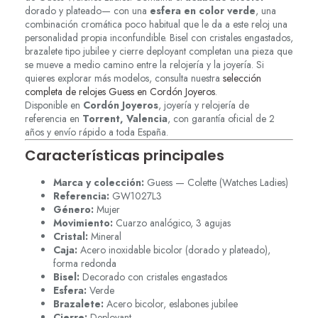
dorado y plateado— con una
esfera en color verde
, una
combinación cromática poco habitual que le da a este reloj una
personalidad propia inconfundible. Bisel con cristales engastados,
brazalete tipo jubilee y cierre deployant completan una pieza que
se mueve a medio camino entre la relojería y la joyería. Si
quieres explorar más modelos, consulta nuestra
selección
completa de relojes Guess en Cordón Joyeros
.
Disponible en
Cordón Joyeros
, joyería y relojería de
referencia en
Torrent, Valencia
, con garantía oficial de 2
años y envío rápido a toda España.
Características principales
Marca y colección:
Guess — Colette (Watches Ladies)
Referencia:
GW1027L3
Género:
Mujer
Movimiento:
Cuarzo analógico, 3 agujas
Cristal:
Mineral
Caja:
Acero inoxidable bicolor (dorado y plateado),
forma redonda
Bisel:
Decorado con cristales engastados
Esfera:
Verde
Brazalete:
Acero bicolor, eslabones jubilee
Cierre:
Deployant