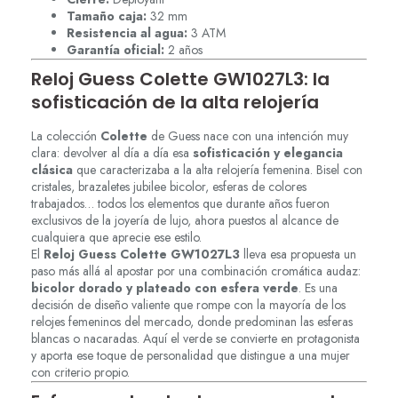
Tamaño caja:
32 mm
Resistencia al agua:
3 ATM
Garantía oficial:
2 años
Reloj Guess Colette GW1027L3: la
sofisticación de la alta relojería
La colección
Colette
de Guess nace con una intención muy
clara: devolver al día a día esa
sofisticación y elegancia
clásica
que caracterizaba a la alta relojería femenina. Bisel con
cristales, brazaletes jubilee bicolor, esferas de colores
trabajados… todos los elementos que durante años fueron
exclusivos de la joyería de lujo, ahora puestos al alcance de
cualquiera que aprecie ese estilo.
El
Reloj Guess Colette GW1027L3
lleva esa propuesta un
paso más allá al apostar por una combinación cromática audaz:
bicolor dorado y plateado con esfera verde
. Es una
decisión de diseño valiente que rompe con la mayoría de los
relojes femeninos del mercado, donde predominan las esferas
blancas o nacaradas. Aquí el verde se convierte en protagonista
y aporta ese toque de personalidad que distingue a una mujer
con criterio propio.