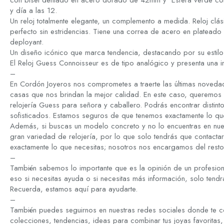
con bisel dentado en acero dorado de 42mm y Esfera verde con 
y día a las 12.
Un reloj totalmente elegante, un complemento a medida. Reloj cl
perfecto sin estridencias. Tiene una correa de acero en plateado 
deployant.
Un diseño icónico que marca tendencia, destacando por su estil
El Reloj Guess Connoisseur es de tipo analógico y presenta una
–
En Cordón Joyeros nos comprometes a traerte las últimas noveda
casas que nos brindan la mejor calidad. En este caso, queremos 
relojería Guess para señora y caballero. Podrás encontrar distintos
sofisticados. Estamos seguros de que tenemos exactamente lo qu
Además, si buscas un modelo concreto y no lo encuentras en nue
gran variedad de relojería, por lo que solo tendrás que contacta
exactamente lo que necesitas; nosotros nos encargamos del resto
–
También sabemos lo importante que es la opinión de un profesion
eso si necesitas ayuda o si necesitas más información, solo tend
Recuerda, estamos aquí para ayudarte.
–
También puedes seguirnos en nuestras redes sociales donde te c
colecciones, tendencias, ideas para combinar tus joyas favoritas,