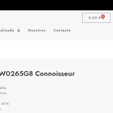
0
0,00
€
alizado
Nosotros
Contacto
GW0265G8 Connoisseur
able.
42mm.
5 ATM.
.