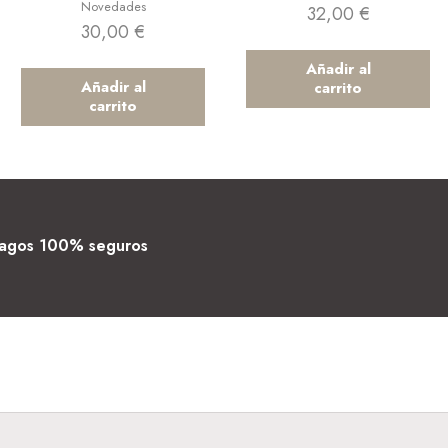
Novedades
32,00
€
30,00
€
Añadir al
Añadir al
carrito
carrito
agos 100% seguros