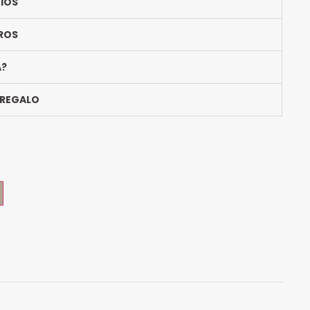
BIOS
ROS
A?
 REGALO