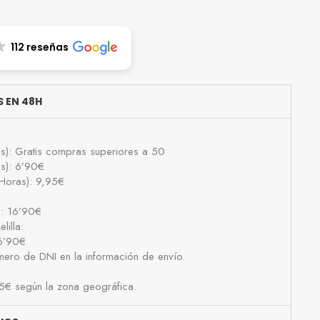
112 reseñas
 EN 48H
as): Gratis compras superiores a 50
as): 6’90€
Horas): 9,95€
): 16’90€
lilla:
16’90€
número de DNI en la información de envío.
25€ según la zona geográfica.