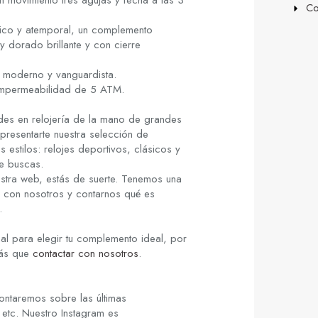
movimiento tres agujas y fecha a las 3
Co
ásico y atemporal, un complemento
y dorado brillante y con cierre
o moderno y vanguardista.
 impermeabilidad de 5 ATM.
des en relojería de la mano de grandes
presentarte nuestra selección de
 estilos: relojes deportivos, clásicos y
e buscas.
stra web, estás de suerte. Tenemos una
r con nosotros y contarnos qué es
.
al para elegir tu complemento ideal, por
rás que
contactar con nosotros
.
ontaremos sobre las últimas
 etc. Nuestro Instagram es