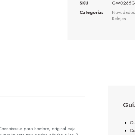
SKU
GW0265G
Categorías
Novedades
Relojes
Guí
Gu
nnoisseur para hombre, original caja
Co