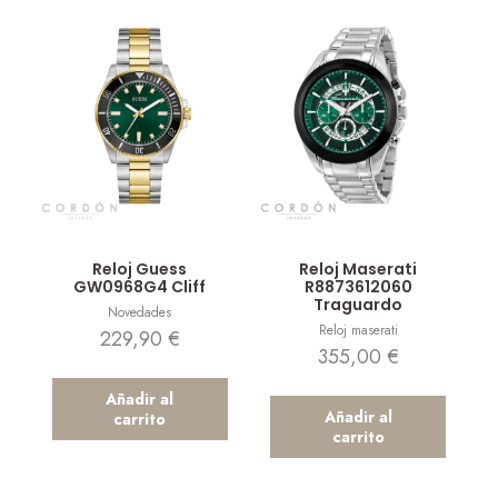
Vista rápida
Vista rápida
Reloj Guess
Reloj Maserati
GW0968G4 Cliff
R8873612060
Traguardo
Novedades
Reloj maserati
229,90
€
355,00
€
Añadir al
Añadir al
carrito
carrito