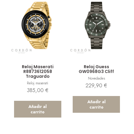
Vista rápida
Vista rápida
Reloj Maserati
Reloj Guess
R8873612058
GW0968G3 Cliff
Traguardo
Novedades
Reloj maserati
229,90
€
385,00
€
Añadir al
Añadir al
carrito
carrito