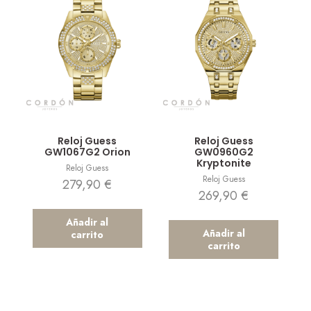
Vista rápida
Vista rápida
Reloj Guess
Reloj Guess
GW1067G2 Orion
GW0960G2
Kryptonite
Reloj Guess
Reloj Guess
279,90
€
269,90
€
Añadir al
Añadir al
carrito
carrito