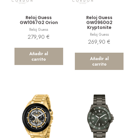
Vista rápida
Vista rápida
Reloj Guess
Reloj Guess
GW1067G2 Orion
GW0960G2
Kryptonite
Reloj Guess
Reloj Guess
279,90
€
269,90
€
Añadir al
Añadir al
carrito
carrito