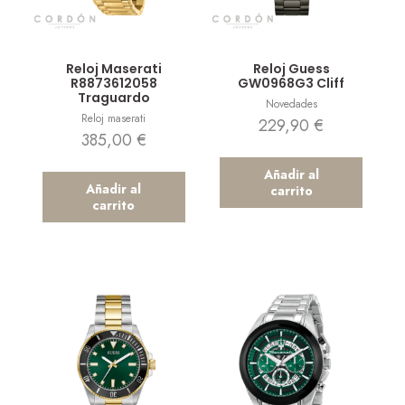
Vista rápida
Vista rápida
Reloj Maserati
Reloj Guess
R8873612058
GW0968G3 Cliff
Traguardo
Novedades
Reloj maserati
229,90
€
385,00
€
Añadir al
Añadir al
carrito
carrito