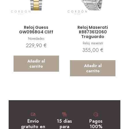
Vista rápida
Vista rápida
Reloj Guess
Reloj Maserati
GW0968G4 Cliff
R8873612060
Traguardo
Novedades
Reloj maserati
229,90
€
355,00
€
Añadir al
Añadir al
carrito
carrito
Envío
15 días
Pagos
gratuito en
para
100%