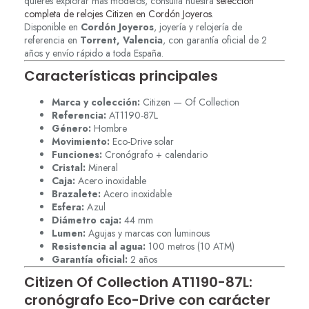
quieres explorar más modelos, consulta nuestra
selección
completa de relojes Citizen en Cordón Joyeros
.
Disponible en
Cordón Joyeros
, joyería y relojería de
referencia en
Torrent, Valencia
, con garantía oficial de 2
años y envío rápido a toda España.
Características principales
Marca y colección:
Citizen — Of Collection
Referencia:
AT1190-87L
Género:
Hombre
Movimiento:
Eco-Drive solar
Funciones:
Cronógrafo + calendario
Cristal:
Mineral
Caja:
Acero inoxidable
Brazalete:
Acero inoxidable
Esfera:
Azul
Diámetro caja:
44 mm
Lumen:
Agujas y marcas con luminous
Resistencia al agua:
100 metros (10 ATM)
Garantía oficial:
2 años
Citizen Of Collection AT1190-87L:
cronógrafo Eco-Drive con carácter