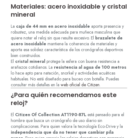
Materiales: acero inoxidable y cristal
mineral
La
caja de 44 mm en acero inoxidable
aporta presencia y
robustez, una medida adecuada para muñeca masculina que
quiere notar el reloj sin que resulte excesivo. El
brazalete de
acero inoxidable
mantiene la coherencia de materiales y
aporta esa solidez característica de los cronógrafos deportivos
bien construidos.
El
cristal mineral
protege la esfera con buena resistencia a
arañazos cotidianos. La
resistencia al agua de 100 metros
lo hace apto para natación, snorkel y actividades acuáticas
habituales. No está diseñado para buceo con botella. Puedes
consultar más detalles en la
web oficial de Citizen
.
¿Para quién recomendamos este
reloj?
El
Citizen Of Collection AT1190-87L
está pensado para el
hombre que busca un cronógrafo de uso diario sin
complicaciones. Para quien valora la tecnología Eco-Drive y la
independencia que da no tener que cambiar pila
nunca
. Para quien aprecia los relojes deportivos con presencia