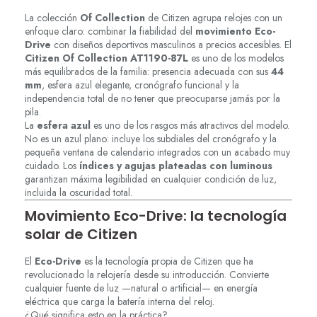
La colección
Of Collection
de Citizen agrupa relojes con un
enfoque claro: combinar la fiabilidad del
movimiento Eco-
Drive
con diseños deportivos masculinos a precios accesibles. El
Citizen Of Collection AT1190-87L
es uno de los modelos
más equilibrados de la familia: presencia adecuada con sus
44
mm
, esfera azul elegante, cronógrafo funcional y la
independencia total de no tener que preocuparse jamás por la
pila.
La
esfera azul
es uno de los rasgos más atractivos del modelo.
No es un azul plano: incluye los subdiales del cronógrafo y la
pequeña ventana de calendario integrados con un acabado muy
cuidado. Los
índices y agujas plateadas con luminous
garantizan máxima legibilidad en cualquier condición de luz,
incluida la oscuridad total.
Movimiento Eco-Drive: la tecnología
solar de Citizen
El
Eco-Drive
es la tecnología propia de Citizen que ha
revolucionado la relojería desde su introducción. Convierte
cualquier fuente de luz —natural o artificial— en energía
eléctrica que carga la batería interna del reloj.
¿Qué significa esto en la práctica?