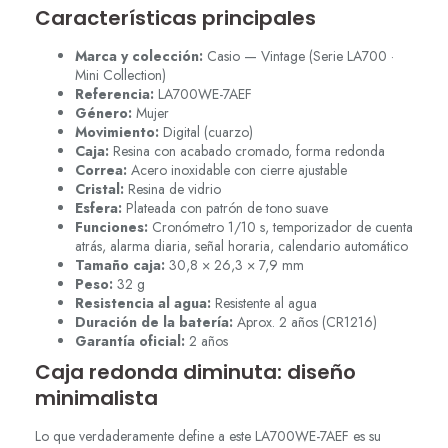
Características principales
Marca y colección:
Casio — Vintage (Serie LA700 ·
Mini Collection)
Referencia:
LA700WE-7AEF
Género:
Mujer
Movimiento:
Digital (cuarzo)
Caja:
Resina con acabado cromado, forma redonda
Correa:
Acero inoxidable con cierre ajustable
Cristal:
Resina de vidrio
Esfera:
Plateada con patrón de tono suave
Funciones:
Cronómetro 1/10 s, temporizador de cuenta
atrás, alarma diaria, señal horaria, calendario automático
Tamaño caja:
30,8 × 26,3 × 7,9 mm
Peso:
32 g
Resistencia al agua:
Resistente al agua
Duración de la batería:
Aprox. 2 años (CR1216)
Garantía oficial:
2 años
Caja redonda diminuta: diseño
minimalista
Lo que verdaderamente define a este LA700WE-7AEF es su