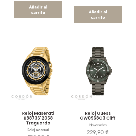
Añadir al
Añadir al
carrito
carrito
Vista rápida
Vista rápida
Reloj Maserati
Reloj Guess
R8873612058
GW0968G3 Cliff
Traguardo
Novedades
Reloj maserati
229,90
€