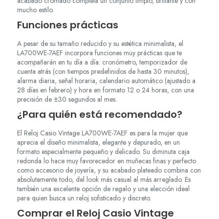
acabado cromado completa un conjunto limpio, brillante y con
mucho estilo.
Funciones prácticas
A pesar de su tamaño reducido y su estética minimalista, el
LA700WE-7AEF incorpora funciones muy prácticas que te
acompañarán en tu día a día: cronómetro, temporizador de
cuenta atrás (con tiempos predefinidos de hasta 30 minutos),
alarma diaria, señal horaria, calendario automático (ajustado a
28 días en febrero) y hora en formato 12 o 24 horas, con una
precisión de ±30 segundos al mes.
¿Para quién está recomendado?
El Reloj Casio Vintage LA700WE-7AEF es para la mujer que
aprecia el diseño minimalista, elegante y depurado, en un
formato especialmente pequeño y delicado. Su diminuta caja
redonda lo hace muy favorecedor en muñecas finas y perfecto
como accesorio de joyería, y su acabado plateado combina con
absolutamente todo, del look más casual al más arreglado. Es
también una excelente opción de regalo y una elección ideal
para quien busca un reloj sofisticado y discreto.
Comprar el Reloj Casio Vintage