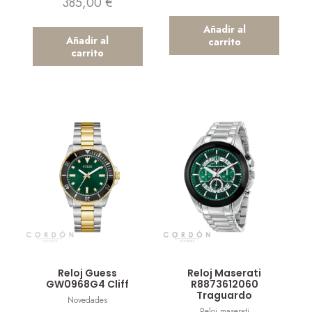
385,00
€
Añadir al
Añadir al
carrito
carrito
Vista rápida
Vista rápida
Reloj Guess
Reloj Maserati
GW0968G4 Cliff
R8873612060
Traguardo
Novedades
Reloj maserati