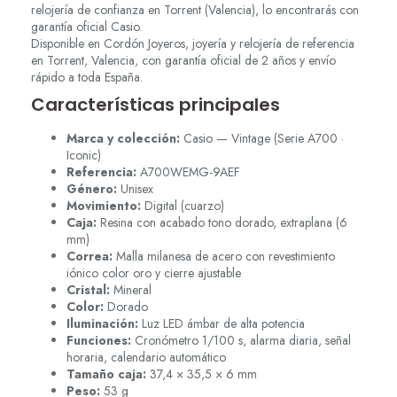
relojería de confianza en Torrent (Valencia), lo encontrarás con
garantía oficial Casio.
Disponible en Cordón Joyeros, joyería y relojería de referencia
en Torrent, Valencia, con garantía oficial de 2 años y envío
rápido a toda España.
Características principales
Marca y colección:
Casio — Vintage (Serie A700 ·
Iconic)
Referencia:
A700WEMG-9AEF
Género:
Unisex
Movimiento:
Digital (cuarzo)
Caja:
Resina con acabado tono dorado, extraplana (6
mm)
Correa:
Malla milanesa de acero con revestimiento
iónico color oro y cierre ajustable
Cristal:
Mineral
Color:
Dorado
Iluminación:
Luz LED ámbar de alta potencia
Funciones:
Cronómetro 1/100 s, alarma diaria, señal
horaria, calendario automático
Tamaño caja:
37,4 × 35,5 × 6 mm
Peso:
53 g