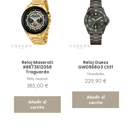
Vista rápida
Vista rápida
Reloj Maserati
Reloj Guess
R8873612058
GW0968G3 Cliff
Traguardo
Novedades
Reloj maserati
229,90
€
385,00
€
Añadir al
Añadir al
carrito
carrito