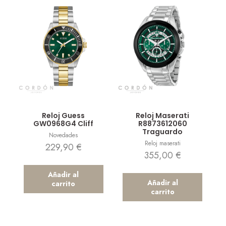
Vista rápida
Vista rápida
Reloj Guess
Reloj Maserati
GW0968G4 Cliff
R8873612060
Traguardo
Novedades
Reloj maserati
229,90
€
355,00
€
Añadir al
Añadir al
carrito
carrito