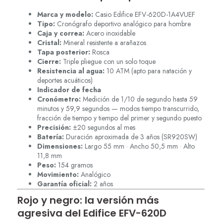
Marca y modelo:
Casio Edifice EFV-620D-1A4VUEF
Tipo:
Cronógrafo deportivo analógico para hombre
Caja y correa:
Acero inoxidable
Cristal:
Mineral resistente a arañazos
Tapa posterior:
Rosca
Cierre:
Triple pliegue con un solo toque
Resistencia al agua:
10 ATM (apto para natación y
deportes acuáticos)
Indicador de fecha
Cronómetro:
Medición de 1/10 de segundo hasta 59
minutos y 59,9 segundos — modos tiempo transcurrido,
fracción de tiempo y tiempo del primer y segundo puesto
Precisión:
±20 segundos al mes
Batería:
Duración aproximada de 3 años (SR920SW)
Dimensiones:
Largo 55 mm · Ancho 50,5 mm · Alto
11,8 mm
Peso:
154 gramos
Movimiento:
Analógico
Garantía oficial:
2 años
Rojo y negro: la versión más
agresiva del Edifice EFV-620D