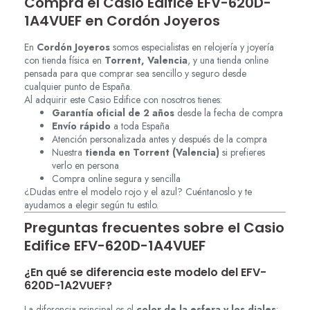
Compra el Casio Edifice EFV-620D-
1A4VUEF en Cordón Joyeros
En
Cordón Joyeros
somos especialistas en relojería y joyería
con tienda física en
Torrent, Valencia
, y una tienda online
pensada para que comprar sea sencillo y seguro desde
cualquier punto de España.
Al adquirir este Casio Edifice con nosotros tienes:
Garantía oficial de 2 años
desde la fecha de compra
Envío rápido
a toda España
Atención personalizada antes y después de la compra
Nuestra
tienda en Torrent (Valencia)
si prefieres
verlo en persona
Compra online segura y sencilla
¿Dudas entre el modelo rojo y el azul? Cuéntanoslo y te
ayudamos a elegir según tu estilo.
Preguntas frecuentes sobre el Casio
Edifice EFV-620D-1A4VUEF
¿En qué se diferencia este modelo del EFV-
620D-1A2VUEF?
La diferencia principal es el
color de la esfera y los diales
: