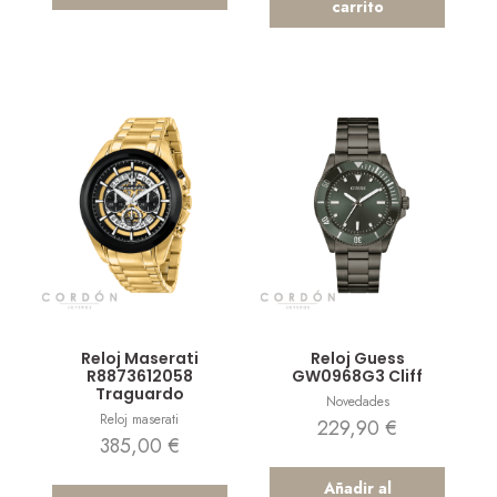
carrito
Vista rápida
Vista rápida
Reloj Maserati
Reloj Guess
R8873612058
GW0968G3 Cliff
Traguardo
Novedades
Reloj maserati
229,90
€
385,00
€
Añadir al