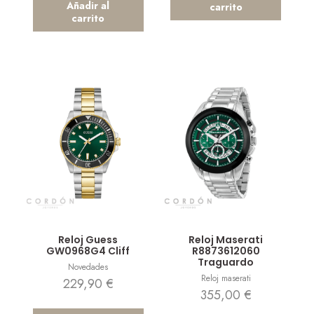
Añadir al
carrito
carrito
Vista rápida
Vista rápida
Reloj Guess
Reloj Maserati
GW0968G4 Cliff
R8873612060
Traguardo
Novedades
Reloj maserati
229,90
€
355,00
€