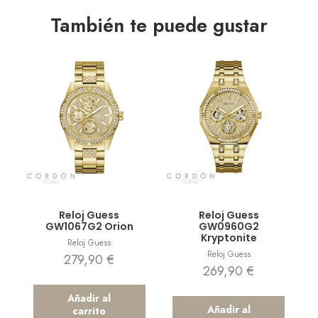
También te puede gustar
Vista rápida
Vista rápida
Reloj Guess
Reloj Guess
GW1067G2 Orion
GW0960G2
Kryptonite
Reloj Guess
Reloj Guess
279,90
€
269,90
€
Añadir al
Añadir al
carrito