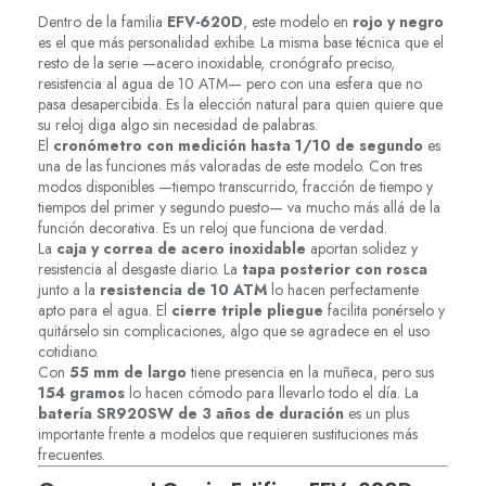
Dentro de la familia
EFV-620D
, este modelo en
rojo y negro
es el que más personalidad exhibe. La misma base técnica que el
resto de la serie —acero inoxidable, cronógrafo preciso,
resistencia al agua de 10 ATM— pero con una esfera que no
pasa desapercibida. Es la elección natural para quien quiere que
su reloj diga algo sin necesidad de palabras.
El
cronómetro con medición hasta 1/10 de segundo
es
una de las funciones más valoradas de este modelo. Con tres
modos disponibles —tiempo transcurrido, fracción de tiempo y
tiempos del primer y segundo puesto— va mucho más allá de la
función decorativa. Es un reloj que funciona de verdad.
La
caja y correa de acero inoxidable
aportan solidez y
resistencia al desgaste diario. La
tapa posterior con rosca
junto a la
resistencia de 10 ATM
lo hacen perfectamente
apto para el agua. El
cierre triple pliegue
facilita ponérselo y
quitárselo sin complicaciones, algo que se agradece en el uso
cotidiano.
Con
55 mm de largo
tiene presencia en la muñeca, pero sus
154 gramos
lo hacen cómodo para llevarlo todo el día. La
batería SR920SW de 3 años de duración
es un plus
importante frente a modelos que requieren sustituciones más
frecuentes.