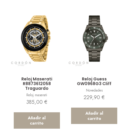
Vista rápida
Vista rápida
Reloj Maserati
Reloj Guess
R8873612058
GW0968G3 Cliff
Traguardo
Novedades
Reloj maserati
229,90
€
385,00
€
Añadir al
Añadir al
carrito
carrito