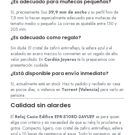
¿Es adecuado para muñecas pequeñas?
Sí, precisamente. Sus
39,9 mm de ancho
y su perfil fino de
7,8 mm lo hacen especialmente adecuado para muñecas de
tamaño medio o pequeño. La correa es ajustable entre 150 y
205 mm.
¿Es adecuado como regalo?
Sin duda. El cristal de zafiro antirreflejo, la esfera azul y el
acabado en acero macizo lo convierten en un regalo de alto
valor percibido. En
Cordón Joyeros
te lo preparamos con
presentación cuidada.
¿Está disponible para envío inmediato?
Sí, actualmente está en stock. Haz tu pedido y recíbelo en casa
en pocos días, o visítanos en
Torrent (Valencia)
para verlo en
persona.
Calidad sin alardes
El
Reloj Casio Edifice EFR-S108D-2AVUEF
es para quien
elige con criterio y sin necesidad de que su reloj lo proclame a
gritos. Compacto, ligero, con cristal de zafiro antirreflejo, esfera
azul y 10 bares de resistencia al agua. Todo lo necesario, en el