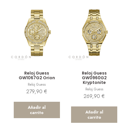
Vista rápida
Vista rápida
Reloj Guess
Reloj Guess
GW1067G2 Orion
GW0960G2
Kryptonite
Reloj Guess
Reloj Guess
279,90
€
269,90
€
Añadir al
Añadir al
carrito
carrito