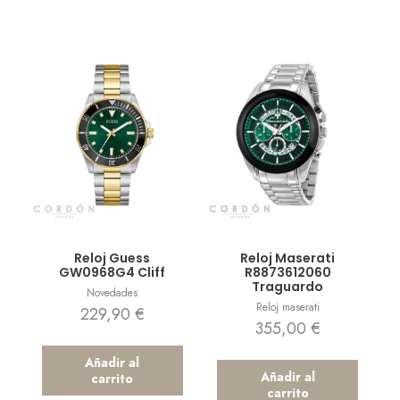
Vista rápida
Vista rápida
Reloj Guess
Reloj Maserati
GW0968G4 Cliff
R8873612060
Traguardo
Novedades
Reloj maserati
229,90
€
355,00
€
Añadir al
Añadir al
carrito
carrito