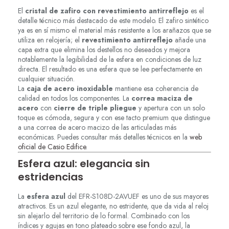
El
cristal de zafiro con revestimiento antirreflejo
es el
detalle técnico más destacado de este modelo. El zafiro sintético
ya es en sí mismo el material más resistente a los arañazos que se
utiliza en relojería; el
revestimiento antirreflejo
añade una
capa extra que elimina los destellos no deseados y mejora
notablemente la legibilidad de la esfera en condiciones de luz
directa. El resultado es una esfera que se lee perfectamente en
cualquier situación.
La
caja de acero inoxidable
mantiene esa coherencia de
calidad en todos los componentes. La
correa maciza de
acero
con
cierre de triple pliegue
y apertura con un solo
toque es cómoda, segura y con ese tacto premium que distingue
a una correa de acero macizo de las articuladas más
económicas. Puedes consultar más detalles técnicos en la
web
oficial de Casio Edifice
.
Esfera azul: elegancia sin
estridencias
La
esfera azul
del EFR-S108D-2AVUEF es uno de sus mayores
atractivos. Es un azul elegante, no estridente, que da vida al reloj
sin alejarlo del territorio de lo formal. Combinado con los
índices y agujas en tono plateado sobre ese fondo azul, la