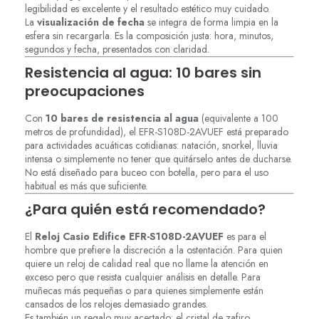
legibilidad es excelente y el resultado estético muy cuidado.
La
visualización de fecha
se integra de forma limpia en la
esfera sin recargarla. Es la composición justa: hora, minutos,
segundos y fecha, presentados con claridad.
Resistencia al agua: 10 bares sin
preocupaciones
Con
10 bares de resistencia al agua
(equivalente a 100
metros de profundidad), el EFR-S108D-2AVUEF está preparado
para actividades acuáticas cotidianas: natación, snorkel, lluvia
intensa o simplemente no tener que quitárselo antes de ducharse.
No está diseñado para buceo con botella, pero para el uso
habitual es más que suficiente.
¿Para quién está recomendado?
El
Reloj Casio Edifice EFR-S108D-2AVUEF
es para el
hombre que prefiere la discreción a la ostentación. Para quien
quiere un reloj de calidad real que no llame la atención en
exceso pero que resista cualquier análisis en detalle. Para
muñecas más pequeñas o para quienes simplemente están
cansados de los relojes demasiado grandes.
Es también un regalo muy acertado: el cristal de zafiro