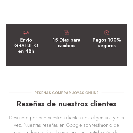
Envío
15 Días para
Pagos 100%
GRATUITO
cambios
seguros
en 48h
RESEÑAS COMPRAR JOYAS ONLINE
Reseñas de nuestros clientes
Descubre por qué nuestros clientes nos eligen una y otra
vez. Nuestras reseñas en Google son testimonio de
nuestra dedicación a la excelencia y la satisfacción del