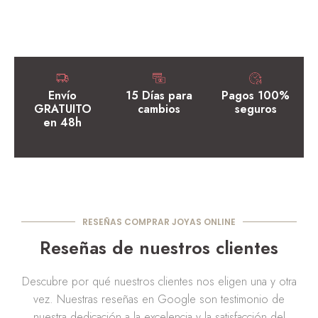
Envío
15 Días para
Pagos 100%
GRATUITO
cambios
seguros
en 48h
RESEÑAS COMPRAR JOYAS ONLINE
Reseñas de nuestros clientes
Descubre por qué nuestros clientes nos eligen una y otra
vez. Nuestras reseñas en Google son testimonio de
nuestra dedicación a la excelencia y la satisfacción del