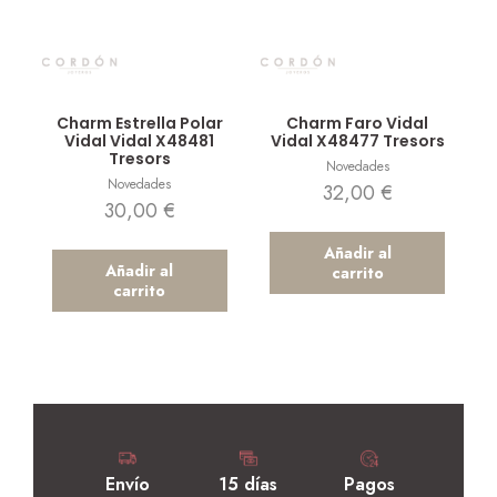
Vista rápida
Vista rápida
Charm Estrella Polar
Charm Faro Vidal
Vidal Vidal X48481
Vidal X48477 Tresors
Tresors
Novedades
Novedades
32,00
€
30,00
€
Añadir al
Añadir al
carrito
carrito
Envío
15 días
Pagos