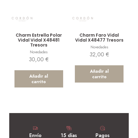
Vista rápida
Vista rápida
Charm Estrella Polar
Charm Faro Vidal
Vidal Vidal X48481
Vidal X48477 Tresors
Tresors
Novedades
Novedades
32,00
€
30,00
€
Añadir al
Añadir al
carrito
carrito
Envío
15 días
Pagos