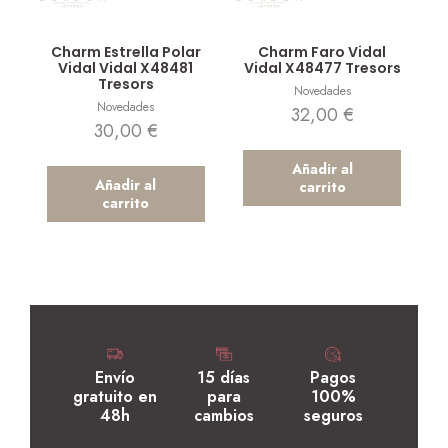
Vista rápida
Vista rápida
Charm Estrella Polar
Charm Faro Vidal
Vidal Vidal X48481
Vidal X48477 Tresors
Tresors
Novedades
Novedades
32,00
€
30,00
€
Añadir al
Añadir al
carrito
carrito
Envío
15 días
Pagos
gratuito en
para
100%
48h
cambios
seguros