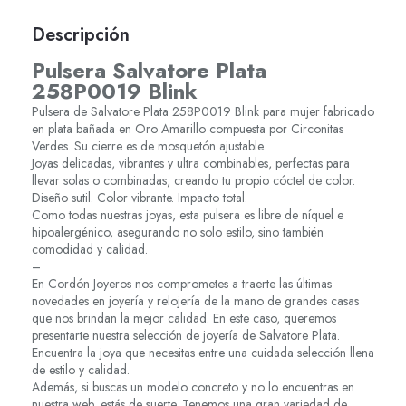
Descripción
Pulsera Salvatore Plata
258P0019 Blink
Pulsera de Salvatore Plata 258P0019 Blink para mujer fabricado
en plata bañada en Oro Amarillo compuesta por Circonitas
Verdes. Su cierre es de mosquetón ajustable.
Joyas delicadas, vibrantes y ultra combinables, perfectas para
llevar solas o combinadas, creando tu propio cóctel de color.
Diseño sutil. Color vibrante. Impacto total.
Como todas nuestras joyas, esta pulsera es libre de níquel e
hipoalergénico, asegurando no solo estilo, sino también
comodidad y calidad.
–
En Cordón Joyeros nos comprometes a traerte las últimas
novedades en joyería y relojería de la mano de grandes casas
que nos brindan la mejor calidad. En este caso, queremos
presentarte nuestra selección de joyería de Salvatore Plata.
Encuentra la joya que necesitas entre una cuidada selección llena
de estilo y calidad.
Además, si buscas un modelo concreto y no lo encuentras en
nuestra web, estás de suerte. Tenemos una gran variedad de