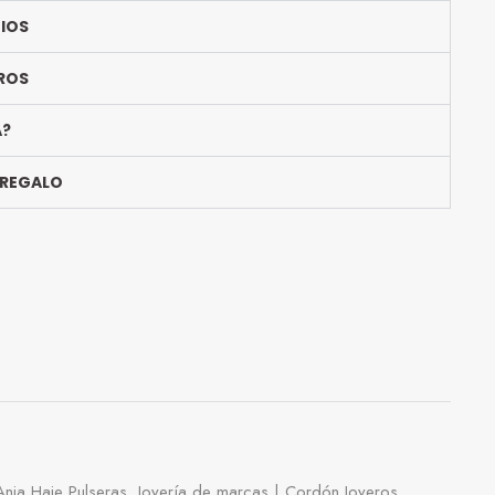
BIOS
ROS
A?
 REGALO
Ania Haie Pulseras
,
Joyería de marcas | Cordón Joyeros