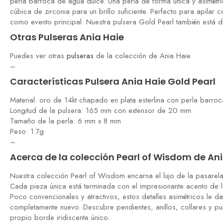
perla barroca de agua dulce. Una perla de forma única y asimétri
cúbica de zirconia para un brillo suficiente. Perfecto para apilar
como evento principal. Nuestra pulsera Gold Pearl también está di
Otras Pulseras Ania Haie
Puedes ver otras
pulseras
de la colección de Ania Haie
–
Características Pulsera Ania Haie Gold Pearl
Material: oro de 14kt chapado en plata esterlina con perla barroc
Longitud de la pulsera: 165 mm con extensor de 20 mm
Tamaño de la perla: 6 mm x 8 mm
Peso: 1.7g
–
Acerca de la colección Pearl of Wisdom de An
Nuestra colección Pearl of Wisdom encarna el lujo de la pasarela
Cada pieza única está terminada con el impresionante acento de 
Poco convencionales y atractivos, estos detalles asimétricos le d
completamente nuevo. Descubre pendientes, anillos, collares y p
propio borde iridiscente único.