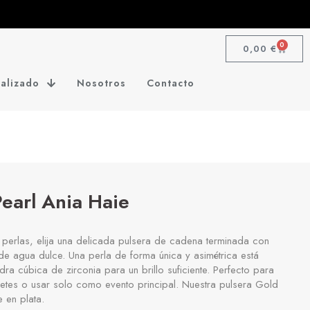
0
0,00
€
alizado
Nosotros
Contacto
Pearl Ania Haie
 perlas, elija una delicada pulsera de cadena terminada con
de agua dulce. Una perla de forma única y asimétrica está
ra cúbica de zirconia para un brillo suficiente. Perfecto para
etes o usar solo como evento principal. Nuestra pulsera Gold
e en plata.