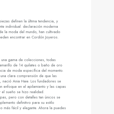
ezas definen la última tendencia, y
nte individual: declaración moderna
 de la moda del mundo, han cultivado
ueden encontrar en Cordón Joyeros.
n una gama de colecciones, todas
marillo de 14 quilates o baño de oro
encia de moda específica del momento.
y una clara comprensión de que las
, nació Ania Haie. Los fundadores se
n enfoque en el apilamiento y las capas
 el sueño se hizo realidad.
pas, pero con detalles tan únicos se
lemento definitivo para su estilo
ho más fácil y elegante. Ahora la puedes