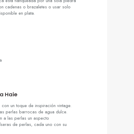
ca está flanqueada por una sola piedra
 con cadenas o brazaletes o usar solo
sponible en plata.
a
ia Haie
 con un toque de inspiración vintage.
las perlas barrocas de agua dulce.
an a las perlas un aspecto
ulseras de perlas, cada uno con su