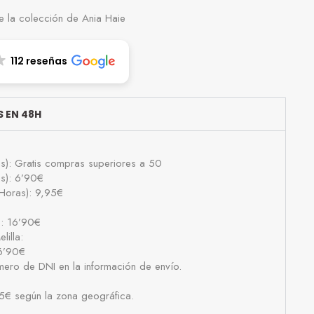
 la colección de Ania Haie
112 reseñas
 EN 48H
as): Gratis compras superiores a 50
as): 6’90€
Horas): 9,95€
): 16’90€
lilla:
16’90€
número de DNI en la información de envío.
25€ según la zona geográfica.