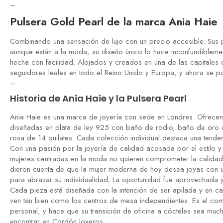
–
Pulsera Gold Pearl de la marca Ania Haie
Combinando una sensación de lujo con un precio accesible. Sus pi
aunque están a la moda, su diseño único lo hace inconfundibleme
hecha con facilidad. Alojados y creados en una de las capitales
seguidores leales en todo el Reino Unido y Europa, y ahora se p
–
Historia de Ania Haie y la Pulsera Pearl
Ania Haie es una marca de joyería con sede en Londres. Ofrece
diseñadas en plata de ley 925 con baño de rodio, baño de oro a
rosa de 14 quilates. Cada colección individual destaca una tend
Con una pasión por la joyería de calidad acosada por el estilo 
mujeres centradas en la moda no quieren comprometer la calidad
dieron cuenta de que la mujer moderna de hoy desea joyas con u
para abrazar su individualidad; La oportunidad fue aprovechada y
Cada pieza está diseñada con la intención de ser apilada y en ca
ven tan bien como los centros de mesa independientes. Es el comp
personal, y hace que su transición de oficina a cócteles sea muc
encontrar en Cordón Joyeros.