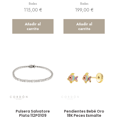
Bodas
Bodas
115,00
€
199,00
€
Añadir al
Añadir al
carrito
carrito
Vista rápida
Vista rápida
Pulsera Salvatore
Pendientes Bebé Oro
Plata 112P0109
18K Peces Esmalte