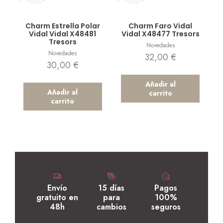
Vista rápida
Vista rápida
Charm Estrella Polar
Charm Faro Vidal
Vidal Vidal X48481
Vidal X48477 Tresors
Tresors
Novedades
Novedades
32,00
€
30,00
€
Añadir al
Añadir al
carrito
carrito
Envío
15 días
Pagos
gratuito en
para
100%
48h
cambios
seguros