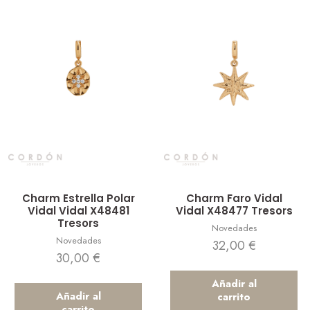
Vista rápida
Vista rápida
Charm Estrella Polar
Charm Faro Vidal
Vidal Vidal X48481
Vidal X48477 Tresors
Tresors
Novedades
Novedades
32,00
€
30,00
€
Añadir al
Añadir al
carrito
carrito