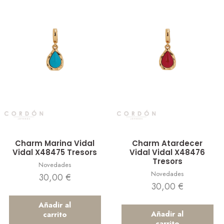
Vista rápida
Vista rápida
Charm Marina Vidal
Charm Atardecer
Vidal X48475 Tresors
Vidal Vidal X48476
Tresors
Novedades
Novedades
30,00
€
30,00
€
Añadir al
Añadir al
carrito
carrito