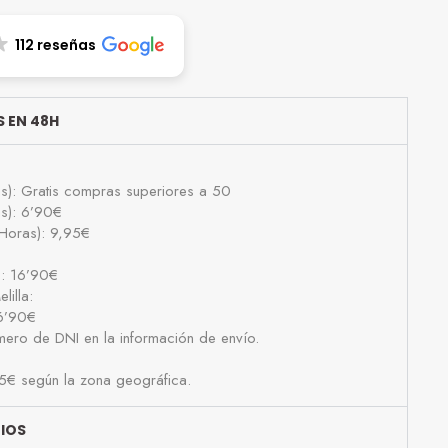
112 reseñas
 EN 48H
as): Gratis compras superiores a 50
as): 6’90€
Horas): 9,95€
): 16’90€
lilla:
16’90€
número de DNI en la información de envío.
25€ según la zona geográfica.
BIOS