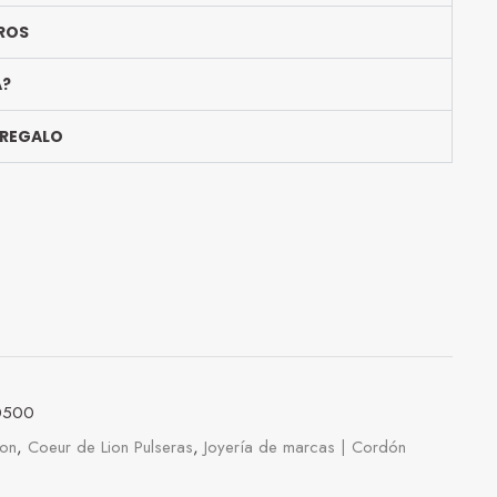
ROS
A?
 REGALO
0500
ion
,
Coeur de Lion Pulseras
,
Joyería de marcas | Cordón