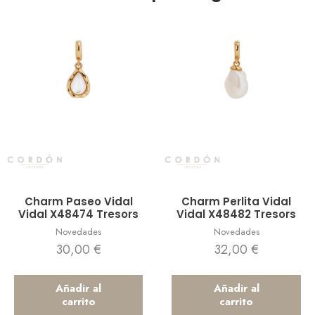
Vista rápida
Vista rápida
Charm Paseo Vidal
Charm Perlita Vidal
Vidal X48474 Tresors
Vidal X48482 Tresors
Novedades
Novedades
30,00
€
32,00
€
Añadir al
Añadir al
carrito
carrito