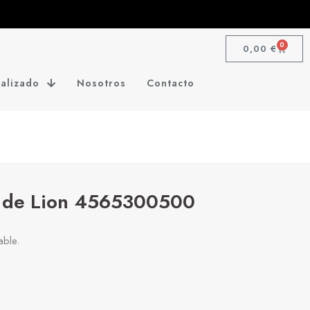
0
0,00
€
alizado
Nosotros
Contacto
r de Lion 4565300500
able.