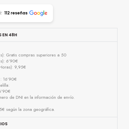
112 reseñas
 EN 48H
as): Gratis compras superiores a 50
as): 6’90€
Horas): 9,95€
): 16’90€
lilla:
16’90€
número de DNI en la información de envío.
25€ según la zona geográfica.
BIOS