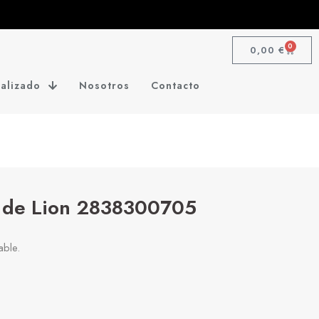
0
0,00
€
alizado
Nosotros
Contacto
r de Lion 2838300705
able.