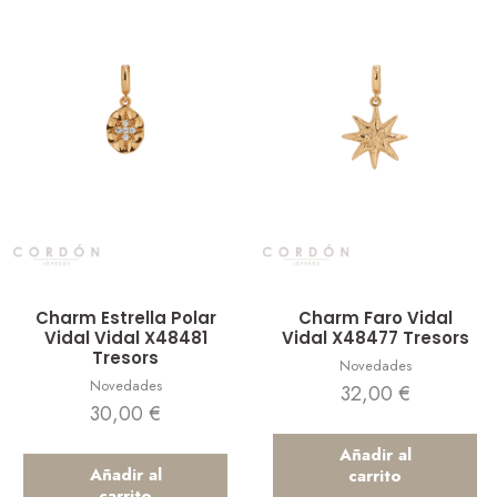
Vista rápida
Vista rápida
Charm Estrella Polar
Charm Faro Vidal
Vidal Vidal X48481
Vidal X48477 Tresors
Tresors
Novedades
Novedades
32,00
€
30,00
€
Añadir al
Añadir al
carrito
carrito