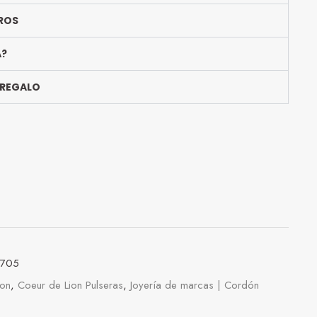
ROS
A?
 REGALO
0705
ion
,
Coeur de Lion Pulseras
,
Joyería de marcas | Cordón