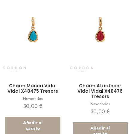
Vista rápida
Vista rápida
Charm Marina Vidal
Charm Atardecer
Vidal X48475 Tresors
Vidal Vidal X48476
Tresors
Novedades
Novedades
30,00
€
30,00
€
Añadir al
Añadir al
carrito
carrito