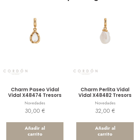
Vista rápida
Vista rápida
Charm Paseo Vidal
Charm Perlita Vidal
Vidal X48474 Tresors
Vidal X48482 Tresors
Novedades
Novedades
30,00
€
32,00
€
Añadir al
Añadir al
carrito
carrito