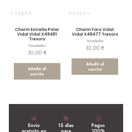
Vista rápida
Vista rápida
Charm Estrella Polar
Charm Faro Vidal
Vidal Vidal X48481
Vidal X48477 Tresors
Tresors
Novedades
Novedades
32,00
€
30,00
€
Añadir al
Añadir al
carrito
carrito
Envío
15 días
Pagos
gratuito en
para
100%